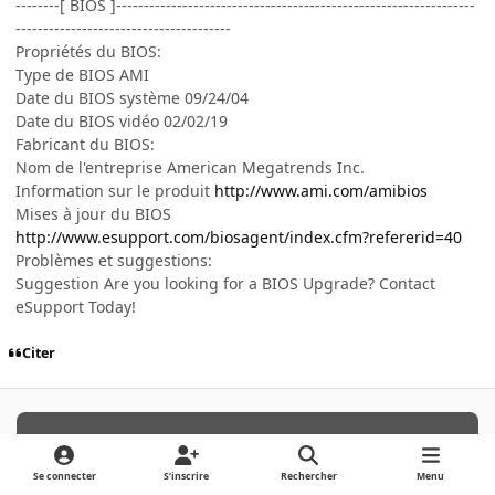
--------[ BIOS ]-----------------------------------------------------------------
---------------------------------------
Propriétés du BIOS:
Type de BIOS AMI
Date du BIOS système 09/24/04
Date du BIOS vidéo 02/02/19
Fabricant du BIOS:
Nom de l'entreprise American Megatrends Inc.
Information sur le produit
http://www.ami.com/amibios
Mises à jour du BIOS
http://www.esupport.com/biosagent/index.cfm?refererid=40
Problèmes et suggestions:
Suggestion Are you looking for a BIOS Upgrade? Contact
eSupport Today!
Citer
Archivé
Ce sujet est désormais archivé et ne peut plus
Se connecter
S’inscrire
Rechercher
Menu
recevoir de nouvelles réponses.