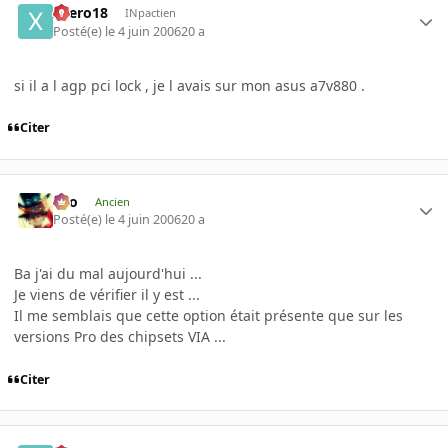
xaero18
INpactien
Posté(e)
le 4 juin 2006
20 a
si il a l agp pci lock , je l avais sur mon asus a7v880 .
Citer
eYo
Ancien
Posté(e)
le 4 juin 2006
20 a
Ba j'ai du mal aujourd'hui ...
Je viens de vérifier il y est ...
Il me semblais que cette option était présente que sur les
versions Pro des chipsets VIA ...
Citer