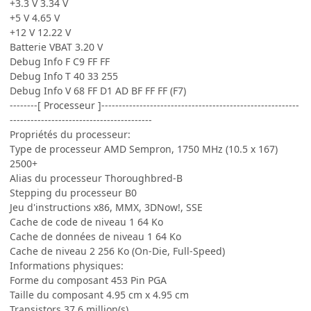
+3.3 V 3.34 V
+5 V 4.65 V
+12 V 12.22 V
Batterie VBAT 3.20 V
Debug Info F C9 FF FF
Debug Info T 40 33 255
Debug Info V 68 FF D1 AD BF FF FF (F7)
--------[ Processeur ]---------------------------------------------------------
-----------------------------------------
Propriétés du processeur:
Type de processeur AMD Sempron, 1750 MHz (10.5 x 167)
2500+
Alias du processeur Thoroughbred-B
Stepping du processeur B0
Jeu d'instructions x86, MMX, 3DNow!, SSE
Cache de code de niveau 1 64 Ko
Cache de données de niveau 1 64 Ko
Cache de niveau 2 256 Ko (On-Die, Full-Speed)
Informations physiques:
Forme du composant 453 Pin PGA
Taille du composant 4.95 cm x 4.95 cm
Transistors 37.6 million(s)