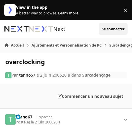
Aller au contenu
View in the app
×
Di
A better way to browse.
Learn more
.
Next
Se connecter
Accueil
Ajustements et Personnalisation de PC
Surcadença
overclocking
Par
tanno67
le 2 juin 2006
20 a
dans
Surcadençage
Commencer un nouveau sujet
tanno67
INpactien
Posté(e)
le 2 juin 2006
20 a