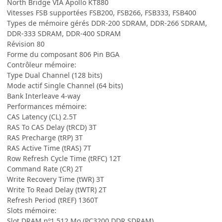
North Bridge VIA Apollo KT880
Vitesses FSB supportées FSB200, FSB266, FSB333, FSB400
Types de mémoire gérés DDR-200 SDRAM, DDR-266 SDRAM,
DDR-333 SDRAM, DDR-400 SDRAM
Révision 80
Forme du composant 806 Pin BGA
Contrôleur mémoire:
Type Dual Channel (128 bits)
Mode actif Single Channel (64 bits)
Bank Interleave 4-way
Performances mémoire:
CAS Latency (CL) 2.5T
RAS To CAS Delay (tRCD) 3T
RAS Precharge (tRP) 3T
RAS Active Time (tRAS) 7T
Row Refresh Cycle Time (tRFC) 12T
Command Rate (CR) 2T
Write Recovery Time (tWR) 3T
Write To Read Delay (tWTR) 2T
Refresh Period (tREF) 1360T
Slots mémoire:
Slot DRAM nº1 512 Mo (PC3200 DDR SDRAM)