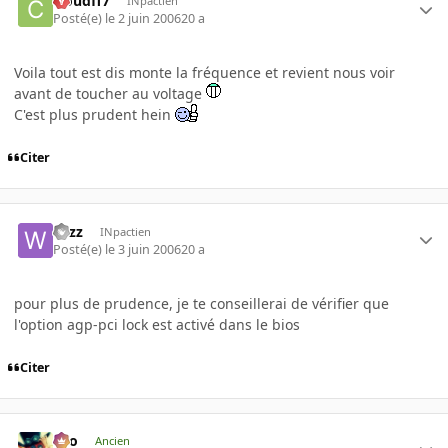
cloudff7
INpactien
Posté(e)
le 2 juin 2006
20 a
Voila tout est dis monte la fréquence et revient nous voir
avant de toucher au voltage
C'est plus prudent hein
Citer
wizz
INpactien
Posté(e)
le 3 juin 2006
20 a
pour plus de prudence, je te conseillerai de vérifier que
l'option agp-pci lock est activé dans le bios
Citer
eYo
Ancien