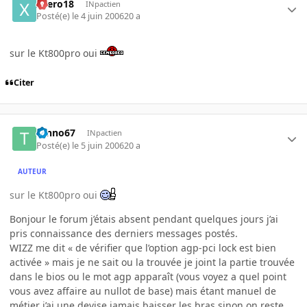
xaero18
INpactien
Posté(e)
le 4 juin 2006
20 a
sur le Kt800pro oui
Citer
tanno67
INpactien
Posté(e)
le 5 juin 2006
20 a
AUTEUR
sur le Kt800pro oui
Bonjour le forum j’étais absent pendant quelques jours j’ai
pris connaissance des derniers messages postés.
WIZZ me dit « de vérifier que l’option agp-pci lock est bien
activée » mais je ne sait ou la trouvée je joint la partie trouvée
dans le bios ou le mot agp apparaît (vous voyez a quel point
vous avez affaire au nullot de base) mais étant manuel de
métier j’ai une devise jamais baisser les bras sinon on reste