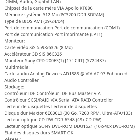
DIMM, Audio, Gigabit LAN)
Chipset de la carte mère VIA Apollo KT880
Mémoire système 512 Mo (PC3200 DDR SDRAM)
Type de BIOS AMI (09/24/04)
Port de communication Port de communication (COM1)
Port de communication Port imprimante (LPT1)
Moniteur:
Carte vidéo SiS 5598/6326 (8 Mo)
Accélérateur 3D SiS 86C326
Moniteur Sony CPD-200ES(T) [17" CRT] (5724437)
Multimédia:
Carte audio Analog Devices AD1888 @ VIA AC'97 Enhanced
Audio Controller
Stockage:
Contrôleur IDE Contrôleur IDE Bus Master VIA
Contrôleur SCSI/RAID VIA Serial ATA RAID Controller
Lecteur de disquettes Lecteur de disquettes
Disque dur Maxtor 6E030L0 (30 Go, 7200 RPM, Ultra-ATA/133)
Lecteur optique CD-RW CDR-6S48 (48x CD-RW)
Lecteur optique SONY DVD-ROM DDU1621 (16x/40x DVD-ROM)
État des disques durs SMART OK
Réseau: