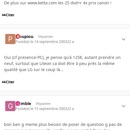
De plus sur www.ketta.com les 25 dvd+r 4x prix canon !
Citer
pioupiou
INpactien
Posté(e)
le 14 septembre 2003
22 a
Oui (cf presence-PC), je pense qu'à 125€, autant prendre un
neuf, surtout que Liteon ca doit être à peu près la même
qualité que LG sur le coup là...
Citer
grimble
INpactien
Posté(e)
le 15 septembre 2003
22 a
bon ben g meme plus besoin de poser de question g pas de