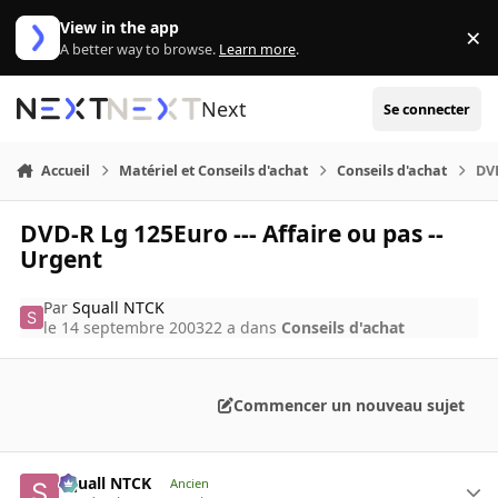
Aller au contenu
View in the app
×
Di
A better way to browse.
Learn more
.
Next
Se connecter
Accueil
Matériel et Conseils d'achat
Conseils d'achat
DVD
DVD-R Lg 125Euro --- Affaire ou pas --
Urgent
Par
Squall NTCK
le 14 septembre 2003
22 a
dans
Conseils d'achat
Commencer un nouveau sujet
Squall NTCK
Ancien