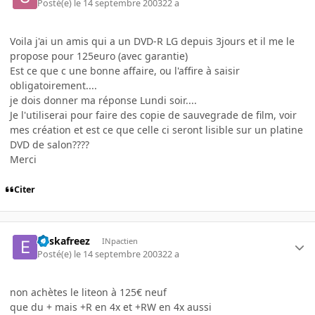
Posté(e)
le 14 septembre 2003
22 a
Voila j'ai un amis qui a un DVD-R LG depuis 3jours et il me le
propose pour 125euro (avec garantie)
Est ce que c une bonne affaire, ou l'affire à saisir
obligatoirement....
je dois donner ma réponse Lundi soir....
Je l'utiliserai pour faire des copie de sauvegrade de film, voir
mes création et est ce que celle ci seront lisible sur un platine
DVD de salon????
Merci
Citer
euskafreez
INpactien
Posté(e)
le 14 septembre 2003
22 a
non achètes le liteon à 125€ neuf
que du + mais +R en 4x et +RW en 4x aussi