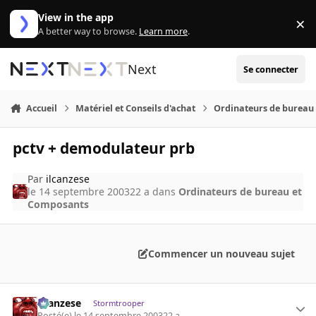
Aller au contenu
View in the app
×
Di
A better way to browse.
Learn more
.
Next
Se connecter
Accueil
Matériel et Conseils d'achat
Ordinateurs de bureau
pctv + demodulateur prb
Par
ilcanzese
le 14 septembre 2003
22 a
dans
Ordinateurs de bureau et
Composants
Commencer un nouveau sujet
ilcanzese
Stormtrooper
Posté(e)
le 14 septembre 2003
22 a