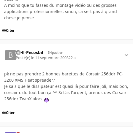
A moins que tu fasses du montage vidéo ou des grosses
applications professionnelles, sinon, ca sert pas à grand
chose je pense...
Citer
-BHf-Pecosbil
INpactien
Posté(e)
le 11 septembre 2003
22 a
pk ne pas prendre 2 bonnes barettes de Corsair 256ddr PC-
3200 XMS Heat spreader?
Je sais que le dissipateur est quasi là pour faire joli, mais bon,
corsair c du tout bon ça ^^ Si t'as l'argent, prends des Corsair
256ddr TwinX alors
Citer