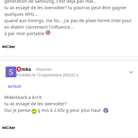
génération de samsung, c'est déjà pas mal...
tu as essayé de les overvolter? tu pourras peut-être gagner
quelques MHz...
quand aux timings, ma foi... j'ai pas de plate-forme Intel pour
en établir clairement l'influence...
à par mon portable
Citer
Semba
INpactien
Posté(e)
le 13 septembre 2003
22 a
AUTEUR
Mikeisback a écrit:
tu as essayé de les overvolter?
Oui je pense
g mis à 2.65v g peur plus haut
Citer