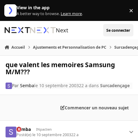
Aller au contenu
View in the app
×
Di
A better way to browse.
Learn more
.
Next
Se connecter
Accueil
Ajustements et Personnalisation de PC
Surcadença
que valent les memoires Samsung
M/M???
Par
Semba
le 10 septembre 2003
22 a
dans
Surcadençage
Commencer un nouveau sujet
Semba
INpactien
Posté(e)
le 10 septembre 2003
22 a