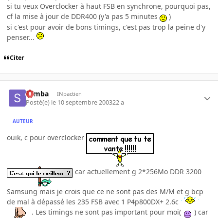
si tu veux Overclocker à haut FSB en synchrone, pourquoi pas,
cf la mise à jour de DDR400 (y'a pas 5 minutes
)
si c'est pour avoir de bons timings, c'est pas trop la peine d'y
penser...
Citer
Semba
INpactien
Posté(e)
le 10 septembre 2003
22 a
AUTEUR
ouik, c pour overclocker
car actuellement g 2*256Mo DDR 3200
Samsung mais je crois que ce ne sont pas des M/M et g bcp
de mal à dépassé les 235 FSB avec 1 P4p800DX+ 2.6c
. Les timings ne sont pas important pour moi(
) car