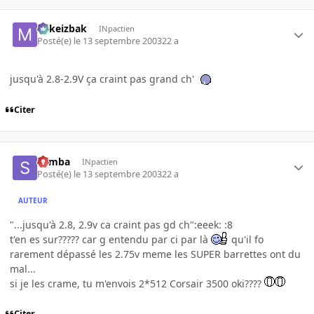
Mikeizbak
INpactien
Posté(e)
le 13 septembre 2003
22 a
jusqu'à 2.8-2.9V ça craint pas grand ch'
Citer
Semba
INpactien
Posté(e)
le 13 septembre 2003
22 a
AUTEUR
"...jusqu'à 2.8, 2.9v ca craint pas gd ch":eeek: :8
t'en es sur????? car g entendu par ci par là
qu'il fo
rarement dépassé les 2.75v meme les SUPER barrettes ont du
mal...
si je les crame, tu m'envois 2*512 Corsair 3500 oki????
Citer