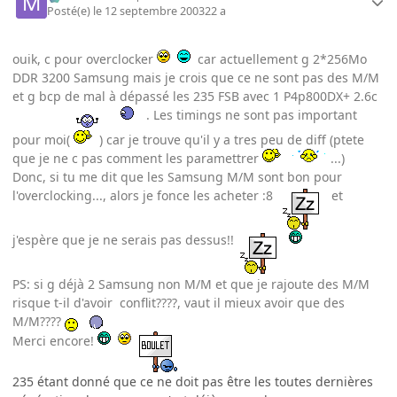
Posté(e)
le 12 septembre 2003
22 a
ouik, c pour overclocker
car actuellement g 2*256Mo
DDR 3200 Samsung mais je crois que ce ne sont pas des M/M
et g bcp de mal à dépassé les 235 FSB avec 1 P4p800DX+ 2.6c
. Les timings ne sont pas important
pour moi(
) car je trouve qu'il y a tres peu de diff (ptete
que je ne c pas comment les paramettrer
...)
Donc, si tu me dit que les Samsung M/M sont bon pour
l'overclocking..., alors je fonce les acheter :8
et
j'espère que je ne serais pas dessus!!
PS: si g déjà 2 Samsung non M/M et que je rajoute des M/M
risque t-il d'avoir conflit????, vaut il mieux avoir que des
M/M????
Merci encore!
235 étant donné que ce ne doit pas être les toutes dernières