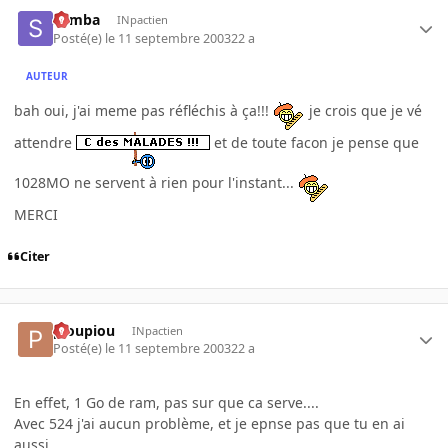
Semba
INpactien
Posté(e)
le 11 septembre 2003
22 a
AUTEUR
bah oui, j'ai meme pas réfléchis à ça!!!
je crois que je vé
attendre
et de toute facon je pense que
1028MO ne servent à rien pour l'instant...
MERCI
Citer
pioupiou
INpactien
Posté(e)
le 11 septembre 2003
22 a
En effet, 1 Go de ram, pas sur que ca serve....
Avec 524 j'ai aucun problème, et je epnse pas que tu en ai
aussi...