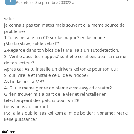
Posté(e)
le 8 septembre 2003
22 a
salut
je connais pas ton matos mais souvent c la meme source de
problemes
1-Tu as installé ton CD sur kel nappe? en kel mode
(Master,slave, cable select)?
2-Regarde dans ton bios de la MB. Fais un autodetection.
3- Verifie aussi tes nappes? sont elle certifiées pour la norme
de ton lecteur?
Apres ca? As tu installe un drivers kelkonke pour ton CD?
Si oui, vire le et installe celui de windobe?
As tu flasher ta MB?
4- G u le meme genre de bleme avec easy cd creator?
G rien trouver mis a part de le vier et reinstaller en
telechargeant des patchs pour win2K
tiens nous au courant
PS: J'allais oublie: t'as koi kom alim de boitier? Noname? Mark?
kelle puissance?
Citer