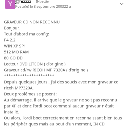
ytrezzzz
INpactien
Posté(e)
le 8 septembre 2003
22 a
GRAVEUR CD NON RECONNU
Bonjour,
Tout d'abord ma config:
P4 2.2
WIN XP SP1
512 MO RAM
80 GO DD
Lecteur DVD LITEON ( d'origine )
Graveur cd/rw RICOH MP 7320A ( d'origine )
**********************
Depuis quelques jours , j'ai des soucis avec mon graveur cd
ricoh MP7320A.
Deux problêmes se posent :
Au démarrage, il arrive que le graveur ne soit pas reconnu
par XP et donc l'ordi boot comme si aucun graveur n'était
installé.
Ou alors, l'ordi boot correctement en reconnaissant bien tous
les périphériques mais au bout d'un moment, IN CD