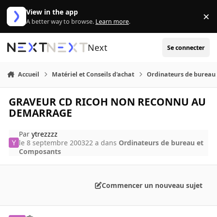
Aller au contenu
View in the app
×
Di
A better way to browse.
Learn more
.
Next
Se connecter
Accueil
Matériel et Conseils d'achat
Ordinateurs de bureau
GRAVEUR CD RICOH NON RECONNU AU
DEMARRAGE
Par
ytrezzzz
le 8 septembre 2003
22 a
dans
Ordinateurs de bureau et
Composants
Commencer un nouveau sujet