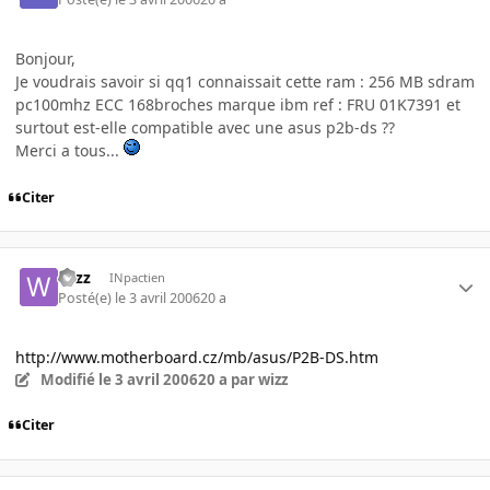
Bonjour,
Je voudrais savoir si qq1 connaissait cette ram : 256 MB sdram
pc100mhz ECC 168broches marque ibm ref : FRU 01K7391 et
surtout est-elle compatible avec une asus p2b-ds ??
Merci a tous...
Citer
wizz
INpactien
Posté(e)
le 3 avril 2006
20 a
http://www.motherboard.cz/mb/asus/P2B-DS.htm
Modifié
le 3 avril 2006
20 a
par wizz
Citer