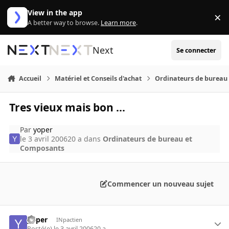
Aller au contenu
View in the app
×
Di
A better way to browse.
Learn more
.
Next
Se connecter
Accueil
Matériel et Conseils d'achat
Ordinateurs de bureau
Tres vieux mais bon ...
Par
yoper
le 3 avril 2006
20 a
dans
Ordinateurs de bureau et
Composants
Commencer un nouveau sujet
yoper
INpactien
Posté(e)
le 3 avril 2006
20 a