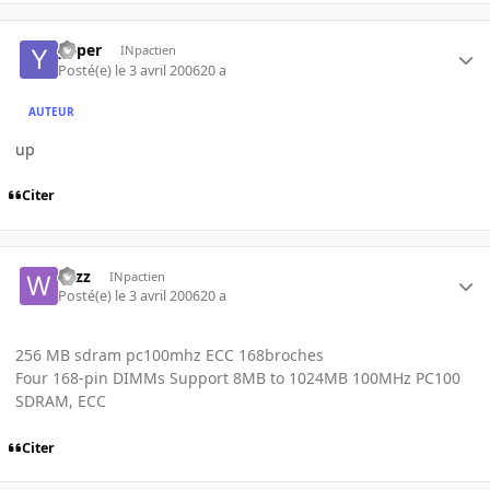
yoper
INpactien
Posté(e)
le 3 avril 2006
20 a
AUTEUR
up
Citer
wizz
INpactien
Posté(e)
le 3 avril 2006
20 a
256 MB sdram pc100mhz ECC 168broches
Four 168-pin DIMMs Support 8MB to 1024MB 100MHz PC100
SDRAM, ECC
Citer