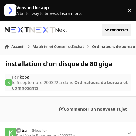
Aller au contenu
View in the app
×
Di
A better way to browse.
Learn more
.
Next
Se connecter
Accueil
Matériel et Conseils d'achat
Ordinateurs de bureau
installation d'un disque de 80 giga
Par
koba
le 5 septembre 2003
22 a
dans
Ordinateurs de bureau et
Composants
Commencer un nouveau sujet
koba
INpactien
Posté(e)
le 5 septembre 2003
22 a