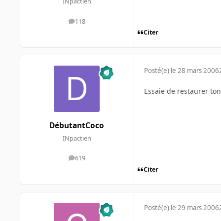
INpactien
118
messages
Citer
Posté(e)
le 28 mars 2006
Essaie de restaurer to
DébutantCoco
INpactien
619
messages
Citer
Posté(e)
le 29 mars 2006