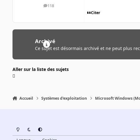
118
messages
Citer
Archivé
Ce sujet est désormais archivé et ne peut plus re
Aller sur la liste des sujets
Accueil
Systèmes d'exploitation
Microsoft Windows (Mo
Light Mode
Dark Mode
System Preference