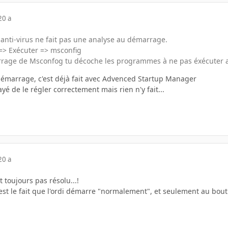
20 a
 anti-virus ne fait pas une analyse au démarrage.
 => Exécuter => msconfig
arrage de Msconfog tu décoche les programmes à ne pas éxécuter
démarrage, c'est déjà fait avec Advenced Startup Manager
sayé de le régler correctement mais rien n'y fait...
20 a
 toujours pas résolu...!
'est le fait que l'ordi démarre "normalement", et seulement au bout 