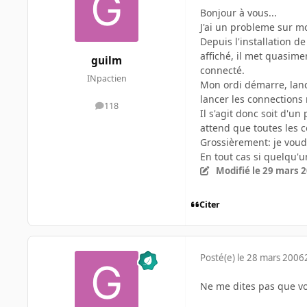
Bonjour à vous...
J'ai un probleme sur mo
Depuis l'installation d
affiché, il met quasime
guilm
connecté.
INpactien
Mon ordi démarre, lance
lancer les connections 
118
messages
Il s'agit donc soit d'un
attend que toutes les con
Grossièrement: je voud
En tout cas si quelqu'u
Modifié
le 29 mars 
Citer
Posté(e)
le 28 mars 2006
Ne me dites pas que vo