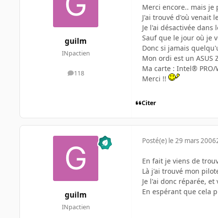
Merci encore.. mais je 
J'ai trouvé d'où venait
Je l'ai désactivée dans
Sauf que le jour où je 
guilm
Donc si jamais quelqu'u
INpactien
Mon ordi est un ASUS 
Ma carte : Intel® PRO
118
messages
Merci !!
Citer
Posté(e)
le 29 mars 2006
En fait je viens de tr
Là j'ai trouvé mon pilo
Je l'ai donc réparée, et
En espérant que cela p
guilm
INpactien