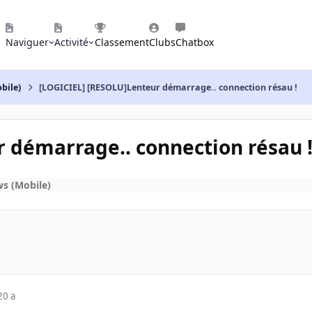
Naviguer
Activité
Classement
Clubs
Chatbox
bile)
[LOGICIEL] [RESOLU]Lenteur démarrage.. connection résau !
 démarrage.. connection résau 
s (Mobile)
20 a