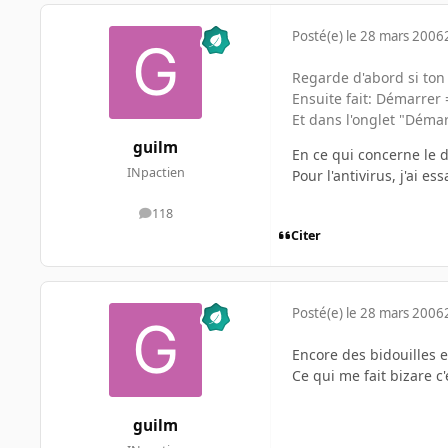
Posté(e)
le 28 mars 2006
Regarde d'abord si ton
Ensuite fait: Démarrer
Et dans l'onglet "Dém
guilm
En ce qui concerne le 
INpactien
Pour l'antivirus, j'ai es
118
messages
Citer
Posté(e)
le 28 mars 2006
Encore des bidouilles et
Ce qui me fait bizare c
guilm