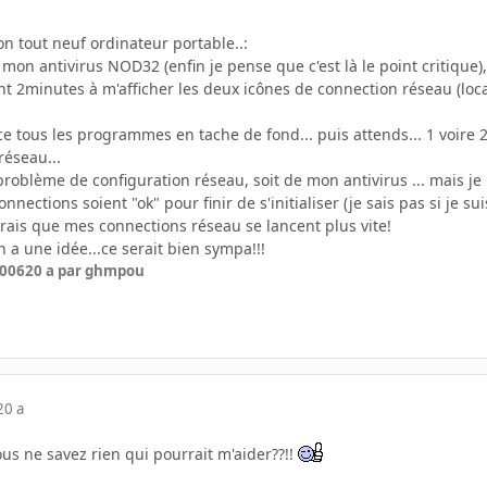
n tout neuf ordinateur portable..:
e mon antivirus NOD32 (enfin je pense que c'est là le point critiqu
nt 2minutes à m'afficher les deux icônes de connection réseau (local 
 tous les programmes en tache de fond... puis attends... 1 voire 2
réseau...
 problème de configuration réseau, soit de mon antivirus ... mais je 
nections soient "ok" pour finir de s'initialiser (je sais pas si je suis 
rais que mes connections réseau se lancent plus vite!
n a une idée...ce serait bien sympa!!!
2006
20 a
par ghmpou
20 a
us ne savez rien qui pourrait m'aider??!!