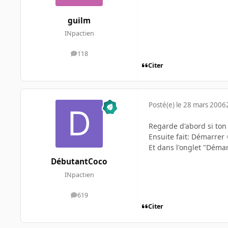
guilm
INpactien
118
messages
Citer
Posté(e)
le 28 mars 2006
Regarde d'abord si ton
Ensuite fait: Démarrer
Et dans l'onglet "Dém
DébutantCoco
INpactien
619
messages
Citer