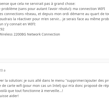
pense que cela ne servirait pas à grand chose:
 le problème (sans pour autant l'avoir résolu!): ma connection WIFI
 les connections réseau, et depuis mon ordi démarre au quart de tou
voudrais la réactiver pour m'en servir... je serais face au même pro
n s'y connait en WIFI:
Z92
/Wireless 2200BG Network Connection
20 a
ouver la solution: je suis allé dans le menu "supprimer/ajouter des
te de carte wifi (pour mon cas un Intel) qui m'a donc proposé de ré
 voilà que tout fonctionne à merveille...!
uisse aider!