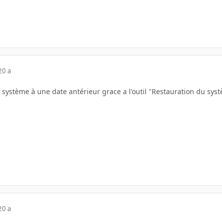
20 a
n système à une date antérieur grace a l'outil "Restauration du sy
20 a