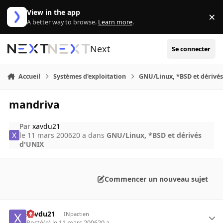
Aller au contenu
View in the app
×
Di
A better way to browse.
Learn more
.
Next
Se connecter
Accueil
Systèmes d'exploitation
GNU/Linux, *BSD et dérivé
mandriva
Par
xavdu21
le 11 mars 2006
20 a
dans
GNU/Linux, *BSD et dérivés
d'UNIX
Commencer un nouveau sujet
xavdu21
INpactien
Posté(e)
le 11 mars 2006
20 a