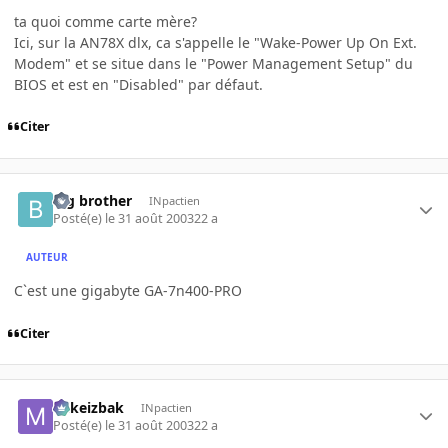
ta quoi comme carte mère?
Ici, sur la AN78X dlx, ca s'appelle le "Wake-Power Up On Ext.
Modem" et se situe dans le "Power Management Setup" du
BIOS et est en "Disabled" par défaut.
Citer
big brother
INpactien
Posté(e)
le 31 août 2003
22 a
AUTEUR
C`est une gigabyte GA-7n400-PRO
Citer
Mikeizbak
INpactien
Posté(e)
le 31 août 2003
22 a