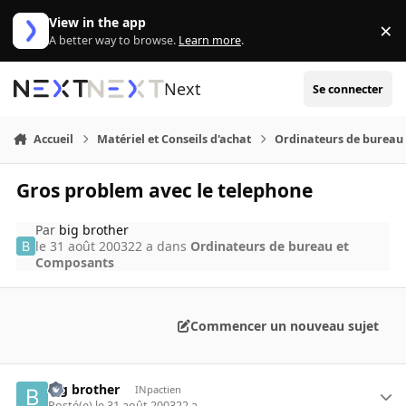
Aller au contenu
View in the app
×
Di
A better way to browse.
Learn more
.
Next
Se connecter
Accueil
Matériel et Conseils d'achat
Ordinateurs de bureau
Gros problem avec le telephone
Par
big brother
le 31 août 2003
22 a
dans
Ordinateurs de bureau et
Composants
Commencer un nouveau sujet
big brother
INpactien
Posté(e)
le 31 août 2003
22 a