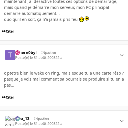
maintenant j'ai désactivé toutes ces options de démarrage,
mais quand je démarre mon serveur, mon PC principal
démarre automatiquement...
quoiqu'il en soit, ça n'a jamais pris feu
Citer
Tchern0byl
INpactien
Posté(e)
le 31 août 2003
22 a
c ptetre bien le wake on ring, mais esque tu a une carte rézo ?
pasque je vois mal comment sa pourrais se produire si tu en a
pas...
Citer
Neo_13
INpactien
Posté(e)
le 31 août 2003
22 a