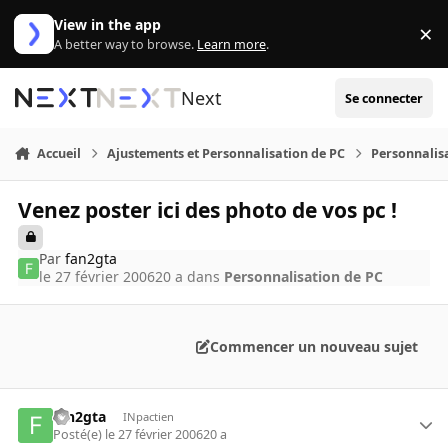
Aller au contenu
View in the app
×
Di
A better way to browse.
Learn more
.
Next
Se connecter
Accueil
Ajustements et Personnalisation de PC
Personnalis
Venez poster ici des photo de vos pc !
Par
fan2gta
le 27 février 2006
20 a
dans
Personnalisation de PC
Commencer un nouveau sujet
fan2gta
INpactien
Posté(e)
le 27 février 2006
20 a