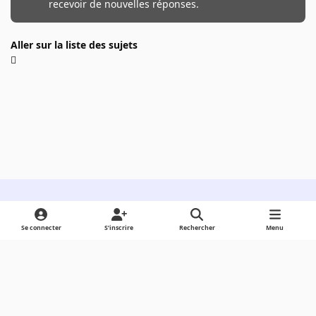
recevoir de nouvelles réponses.
Aller sur la liste des sujets
Light Mode
Dark Mode
System Preference
Se connecter
S’inscrire
Rechercher
Menu
Langue
Cookies
Powered by
Invision Community