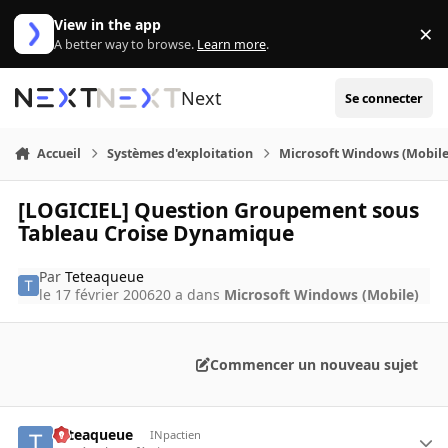
Aller au contenu
View in the app
×
Di
A better way to browse.
Learn more
.
Next
Se connecter
Accueil
Systèmes d'exploitation
Microsoft Windows (Mobile
[LOGICIEL] Question Groupement sous
Tableau Croise Dynamique
Par
Teteaqueue
le 17 février 2006
20 a
dans
Microsoft Windows (Mobile)
Commencer un nouveau sujet
Teteaqueue
INpactien