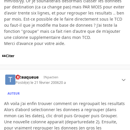
mm/dd/yy. Or je souhaiterais desormais classer les donnees
par destination (ca ca change pas) mais PAR MOIS pour eviter
d'avoir trente six lignes, et pour regrouper les resultats .. ben
par mois. Est-ce possible de le faire directement sous le TCD
ou faut-il que je modifie ma base de donnees ? J'ai teste la
fonction "groupe" mais ca fait rien d'autre que de m'ajouter
une colonne supplementaire dans mon TCD.
Merci d'avance pour votre aide.
Citer
Teteaqueue
INpactien
Posté(e)
le 21 février 2006
20 a
AUTEUR
Ah voila j'ai enfin trouver comment on regroupait les resultats
Alors d'abord selectionner les donnees a regrouper (dans
mmon cas les dates), clic droit puis Grouper puis Grouper.
Une nouvelle colonne apparait (departuredate 2). Ensuite,
pour vraiment regrouper les donnees (en gros les