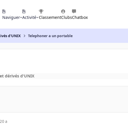
Naviguer
Activité
Classement
Clubs
Chatbox
rivés d'UNIX
Telephoner a un portable
et dérivés d'UNIX
20 a