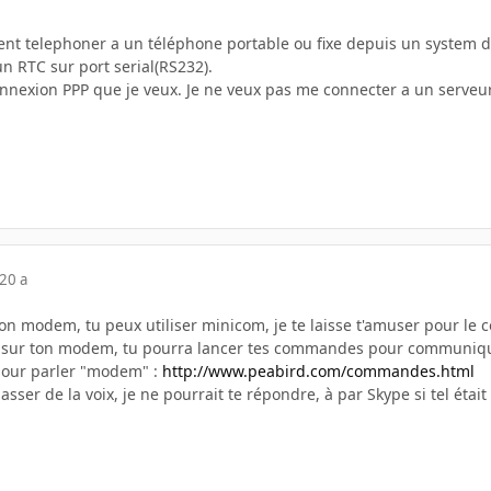
ent telephoner a un téléphone portable ou fixe depuis un system d'
n RTC sur port serial(RS232).
onnexion PPP que je veux. Je ne veux pas me connecter a un serveur
20 a
on modem, tu peux utiliser minicom, je te laisse t'amuser pour le c
 sur ton modem, tu pourra lancer tes commandes pour communiquer 
our parler "modem" :
http://www.peabird.com/commandes.html
asser de la voix, je ne pourrait te répondre, à par Skype si tel étai