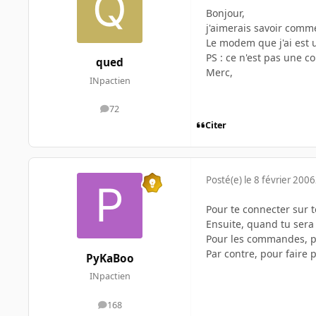
Bonjour,
j'aimerais savoir comm
Le modem que j'ai est u
PS : ce n'est pas une c
qued
Merc,
INpactien
72
messages
Citer
Posté(e)
le 8 février 2006
Pour te connecter sur t
Ensuite, quand tu sera
Pour les commandes, p
Par contre, pour faire p
PyKaBoo
INpactien
168
messages