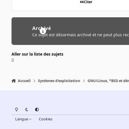
Citer
Archivé
Ce sujet est désormais archivé et ne peut plus re
Aller sur la liste des sujets
Accueil
Systèmes d'exploitation
GNU/Linux, *BSD et dé
Light Mode
Dark Mode
System Preference
Langue
Cookies