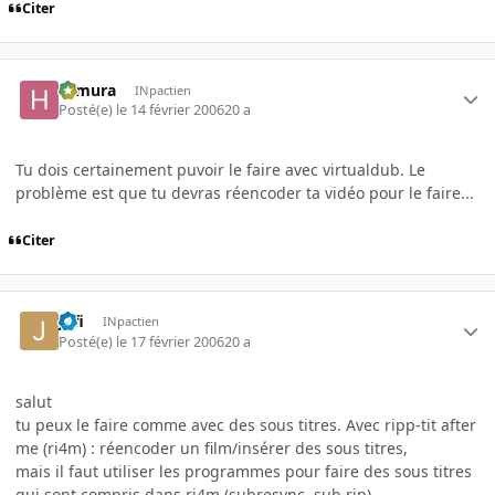
Citer
Himura
INpactien
Posté(e)
le 14 février 2006
20 a
Tu dois certainement puvoir le faire avec virtualdub. Le
problème est que tu devras réencoder ta vidéo pour le faire...
Citer
jufi
INpactien
Posté(e)
le 17 février 2006
20 a
salut
tu peux le faire comme avec des sous titres. Avec ripp-tit after
me (ri4m) : réencoder un film/insérer des sous titres,
mais il faut utiliser les programmes pour faire des sous titres
qui sont compris dans ri4m (subresync, sub rip)