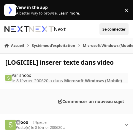
Aller au contenu
View in the app
×
Di
A better way to browse.
Learn more
.
Next
Se connecter
Accueil
Systèmes d'exploitation
Microsoft Windows (Mobile
[LOGICIEL] inserer texte dans video
Par
snoox
le 8 février 2006
20 a
dans
Microsoft Windows (Mobile)
Commencer un nouveau sujet
snoox
INpactien
Posté(e)
le 8 février 2006
20 a