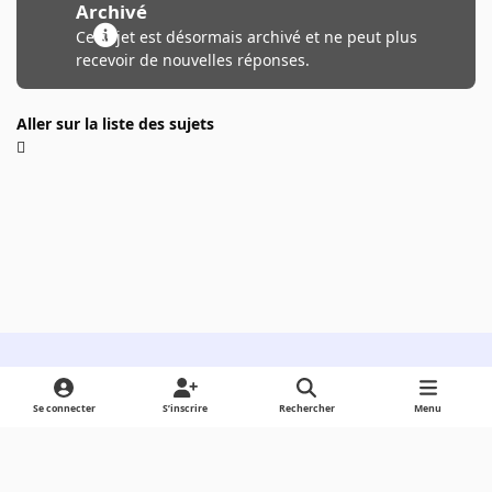
Archivé
Ce sujet est désormais archivé et ne peut plus
recevoir de nouvelles réponses.
Aller sur la liste des sujets
Light Mode
Dark Mode
System Preference
Se connecter
S’inscrire
Rechercher
Menu
Langue
Cookies
Powered by
Invision Community