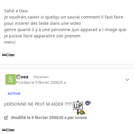
Salut a tous
je voudrais savoir si quelqu un saurai comment il faut faire
pour inserer des texte dans une video
genre quand il y a une personne quii apparait a l image que
je puisse faire apparaitre son prenom
merci
Citer
snoox
INpactien
Posté(e)
le 9 février 2006
20 a
AUTEUR
pERSONNE NE PEUT M AIDER ????
Modifié
le 9 février 2006
20 a
par snoox
Citer