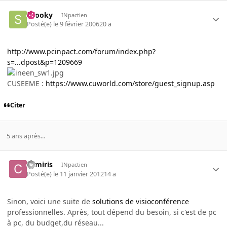
snooky
INpactien
Posté(e)
le 9 février 2006
20 a
http://www.pcinpact.com/forum/index.php?
s=...dpost&p=1209669
CUSEEME :
https://www.cuworld.com/store/guest_signup.asp
Citer
5 ans après...
comiris
INpactien
Posté(e)
le 11 janvier 2012
14 a
Sinon, voici une suite de
solutions de visioconférence
professionnelles. Après, tout dépend du besoin, si c'est de pc
à pc, du budget,du réseau...