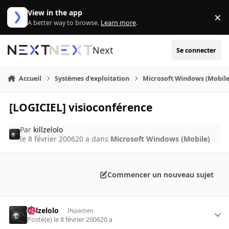
Aller au contenu
View in the app
×
Di
A better way to browse.
Learn more
.
Next
Se connecter
Accueil
Systèmes d'exploitation
Microsoft Windows (Mobile
[LOGICIEL] visioconférence
Par
killzelolo
le 8 février 2006
20 a
dans
Microsoft Windows (Mobile)
Commencer un nouveau sujet
killzelolo
INpactien
Posté(e)
le 8 février 2006
20 a