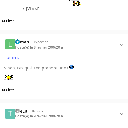
-------------> [VLAM]
Citer
lolman
INpactien
Posté(e)
le 8 février 2006
20 a
AUTEUR
Sinon, t'as qu'à t'en prendre une !
Citer
TheLK
INpactien
Posté(e)
le 9 février 2006
20 a