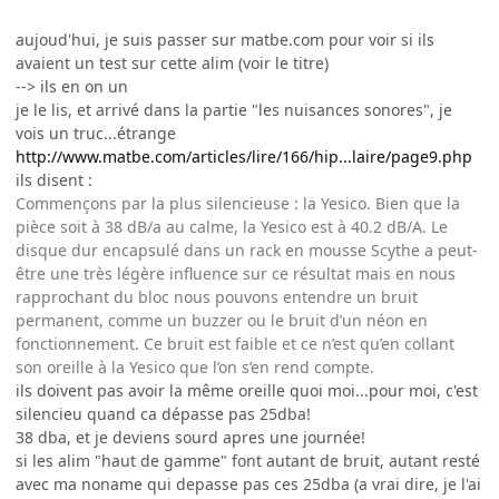
aujoud'hui, je suis passer sur matbe.com pour voir si ils
avaient un test sur cette alim (voir le titre)
--> ils en on un
je le lis, et arrivé dans la partie "les nuisances sonores", je
vois un truc...étrange
http://www.matbe.com/articles/lire/166/hip...laire/page9.php
ils disent :
Commençons par la plus silencieuse : la Yesico. Bien que la
pièce soit à 38 dB/a au calme, la Yesico est à 40.2 dB/A. Le
disque dur encapsulé dans un rack en mousse Scythe a peut-
être une très légère influence sur ce résultat mais en nous
rapprochant du bloc nous pouvons entendre un bruit
permanent, comme un buzzer ou le bruit d’un néon en
fonctionnement. Ce bruit est faible et ce n’est qu’en collant
son oreille à la Yesico que l’on s’en rend compte.
ils doivent pas avoir la même oreille quoi moi...pour moi, c'est
silencieu quand ca dépasse pas 25dba!
38 dba, et je deviens sourd apres une journée!
si les alim "haut de gamme" font autant de bruit, autant resté
avec ma noname qui depasse pas ces 25dba (a vrai dire, je l'ai