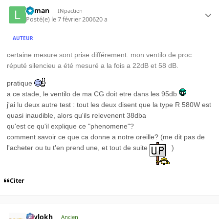
lolman
INpactien
Posté(e)
le 7 février 2006
20 a
AUTEUR
certaine mesure sont prise différement. mon ventilo de proc
réputé silencieu a été mesuré a la fois a 22dB et 58 dB.
pratique
a ce stade, le ventilo de ma CG doit etre dans les 95db
j'ai lu deux autre test : tout les deux disent que la type R 580W est
quasi inaudible, alors qu'ils relevenent 38dba
qu'est ce qu'il explique ce "phenomene"?
comment savoir ce que ca donne a notre oreille? (me dit pas de
l'acheter ou tu t'en prend une, et tout de suite
)
Citer
Psylokh
Ancien