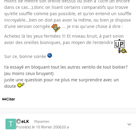
moins de mettre son oreille dessus ou bien à 10cm (et encore
dans ce cas...).donc on lisant certains comparatifs qui trouve
qu'elle souffle comme pas possible, et qu'on entend un souffle
incroyable...ben on doit pas avoir la même, ou bien je dispose
d'une version corrigée
... je n'ai qu'une chose à dire :
Achetez là les yeux fermées !!! Et niveau bruit, à part sinon
avoir des oreilles bioniques, pas moyen de l'entendre
Sur ce, bonne soirée
t'a essayé en bloquant tout les autres ventilo de tout boitier?
(au moins ceux bruyant)
juste une question pour ne plus me surprendre avec un
doute
Citer
TheLK
INpactien
Posté(e)
le 10 février 2006
20 a