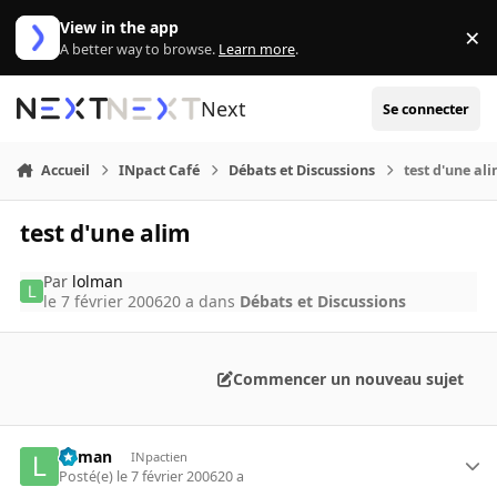
Aller au contenu
View in the app
×
Di
A better way to browse.
Learn more
.
Next
Se connecter
Accueil
INpact Café
Débats et Discussions
test d'une al
test d'une alim
Par
lolman
le 7 février 2006
20 a
dans
Débats et Discussions
Commencer un nouveau sujet
lolman
INpactien
Posté(e)
le 7 février 2006
20 a