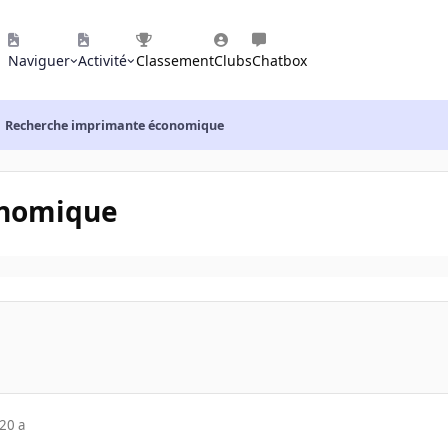
Naviguer
Activité
Classement
Clubs
Chatbox
Recherche imprimante économique
onomique
20 a