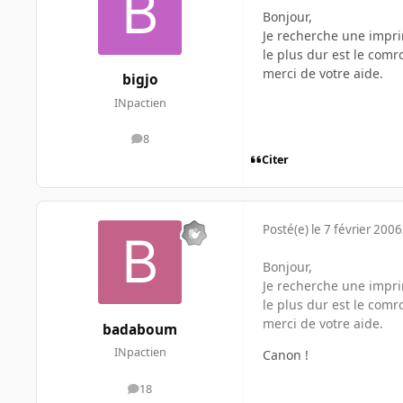
Bonjour,
Je recherche une impr
le plus dur est le comr
merci de votre aide.
bigjo
INpactien
8
messages
Citer
Posté(e)
le 7 février 2006
Bonjour,
Je recherche une impr
le plus dur est le comr
merci de votre aide.
badaboum
INpactien
Canon !
18
messages