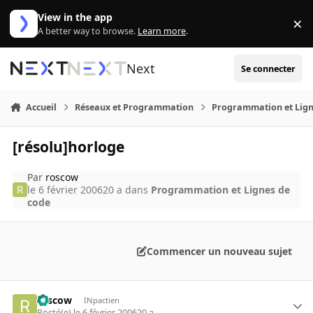
Aller au contenu
View in the app
×
Di
A better way to browse.
Learn more
.
Next
Se connecter
Accueil
Réseaux et Programmation
Programmation et Lign
[résolu]horloge
Par
roscow
le 6 février 2006
20 a
dans
Programmation et Lignes de
code
Commencer un nouveau sujet
roscow
INpactien
Posté(e)
le 6 février 2006
20 a