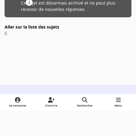
Ce sujet est désormais archivé et ne peut plus
recevoir de nouvelles réponses.
Aller sur la liste des sujets
Light Mode
Dark Mode
System Preference
Se connecter
S’inscrire
Rechercher
Menu
Langue
Cookies
Powered by
Invision Community