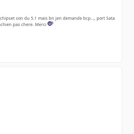
),chipset son du 5.1 mais bn jen demande bcp..., port Sata
machien pas chere. Merci