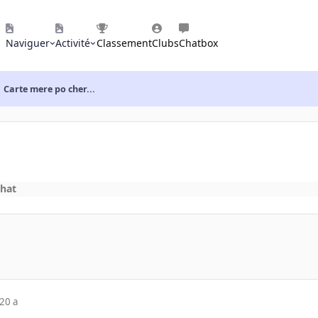
Naviguer
Activité
Classement
Clubs
Chatbox
Carte mere po cher...
chat
20 a