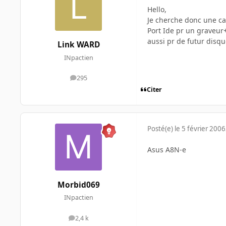
Hello,
Je cherche donc une ca
Port Ide pr un graveur+
aussi pr de futur disqu
Link WARD
INpactien
295
messages
Citer
Posté(e)
le 5 février 2006
Asus A8N-e
Morbid069
INpactien
2,4 k
messages