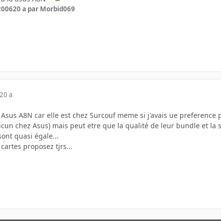
 2006
20 a
par Morbid069
20 a
 Asus A8N car elle est chez Surcouf meme si j'avais ue preference p
ucun chez Asus) mais peut etre que la qualité de leur bundle et la s
sont quasi égale...
cartes proposez tjrs...