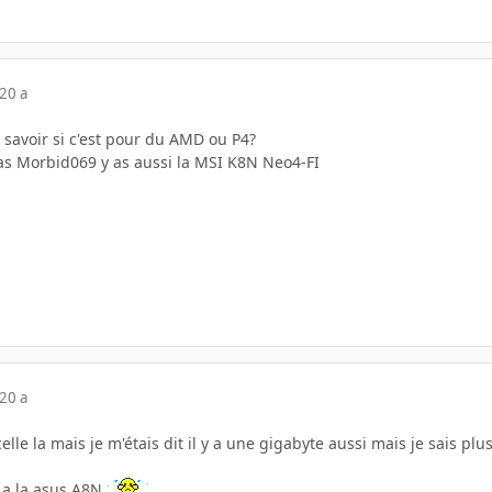
20 a
 savoir si c'est pour du AMD ou P4?
 as Morbid069 y as aussi la MSI K8N Neo4-FI
20 a
elle la mais je m'étais dit il y a une gigabyte aussi mais je sais plus 
 a la asus A8N