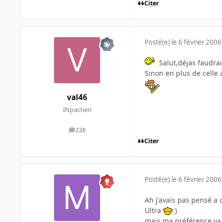
Citer
Posté(e)
le 6 février 2006
Salut,déjas faudrai
Sinon en plus de celle
val46
INpactien
238
messages
Citer
Posté(e)
le 6 février 2006
Ah j'avais pas pensé a c
Ultra
)
mais ma préférence va