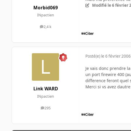
Modifié
le 6 février
Morbid069
INpactien
2,4 k
messages
Citer
Posté(e)
le 6 février 2006
Je vais donc prendre la
un port firewire 400 (a
difference feront quel 
Merci si vs avez dautre 
Link WARD
INpactien
295
messages
Citer