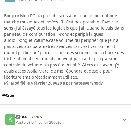
Bonjour.Mon PC n'a plus de sons alors que le microphone
marche.musiques et vidéos :Il n'est pas possible d'avoir le
sons (j'ai éssayé tous les logiciels que j'ai).Quand je vais dans
panneau de configuration=>sons et periphériques
audio=>onglet volume.case volume du périphérique je n'ai
pas accés aux paramètres avancés car c'est vérrouillé .Et
quand je clic sur "placer l'icône des volumes sur la barre des
tâche" il me disent que ils peuvent pas car le programme
controle du volume n'a pas été installé .ALors que avant j'y
avais accés .Voila Merci de me répondre et désolé pour
l'écriture sms précédemment utilisée.
Modifié
le 4 février 2006
20 a
par hateeverybody
Citer
K-Lee
Ancien
Posté(e)
le 4 février 2006
20 a