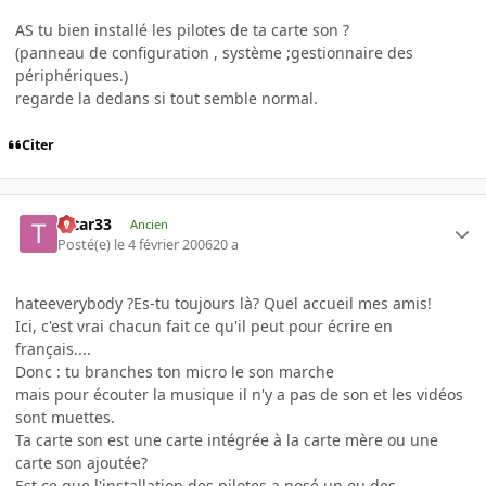
AS tu bien installé les pilotes de ta carte son ?
(panneau de configuration , système ;gestionnaire des
périphériques.)
regarde la dedans si tout semble normal.
Citer
tatar33
Ancien
Posté(e)
le 4 février 2006
20 a
hateeverybody ?Es-tu toujours là? Quel accueil mes amis!
Ici, c'est vrai chacun fait ce qu'il peut pour écrire en
français....
Donc : tu branches ton micro le son marche
mais pour écouter la musique il n'y a pas de son et les vidéos
sont muettes.
Ta carte son est une carte intégrée à la carte mère ou une
carte son ajoutée?
Est ce que l'installation des pilotes a posé un ou des