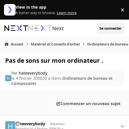
Aller au contenu
View in the app
×
Di
A better way to browse.
Learn more
.
Next
Se connecter
Accueil
Matériel et Conseils d'achat
Ordinateurs de bureau
Pas de sons sur mon ordinateur .
Par
hateeverybody
le 4 février 2006
20 a
dans
Ordinateurs de bureau et
Composants
Commencer un nouveau sujet
hateeverybody
INpactien
Posté(e)
le 4 février 2006
20 a