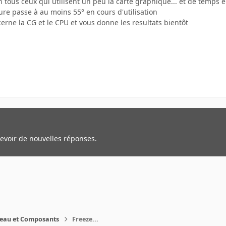
fin tous ceux qui utilisent un peu la carte graphique... et de temps 
re passe à au moins 55° en cours d'utilisation
ncerne la CG et le CPU et vous donne les resultats bientôt
cevoir de nouvelles réponses.
reau et Composants
Freeze...