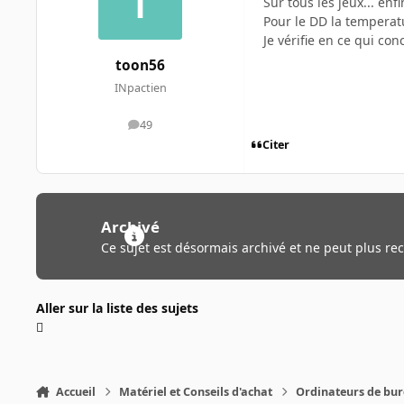
Sur tous les jeux... en
Pour le DD la temperatu
Je vérifie en ce qui co
toon56
INpactien
49
messages
Citer
Archivé
Ce sujet est désormais archivé et ne peut plus re
Aller sur la liste des sujets
Accueil
Matériel et Conseils d'achat
Ordinateurs de bu