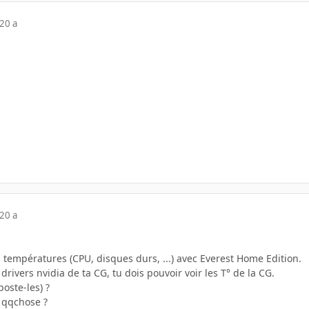
20 a
20 a
 températures (CPU, disques durs, ...) avec Everest Home Edition.
rivers nvidia de ta CG, tu dois pouvoir voir les T° de la CG.
poste-les) ?
é qqchose ?