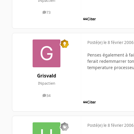
INpactien
73
messages
Citer
Posté(e)
le 8 février 2006
Penses également à fair
ferait redemmarrer ton 
temperature processeur
Grisvald
INpactien
34
messages
Citer
Posté(e)
le 8 février 2006