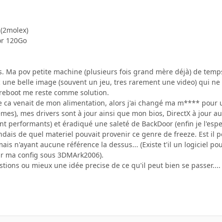
(2molex)
r 120Go
ucis. Ma pov petite machine (plusieurs fois grand mère déjà) de tem
c une belle image (souvent un jeu, tres rarement une video) qui ne 
e reboot me reste comme solution.
ue ca venait de mon alimentation, alors j'ai changé ma m**** pour 
s), mes drivers sont à jour ainsi que mon bios, DirectX à jour aus
nt performants) et éradiqué une saleté de BackDoor (enfin je l'esper
dais de quel materiel pouvait provenir ce genre de freeze. Est il p
 n'ayant aucune référence la dessus... (Existe t'il un logiciel pour
ur ma config sous 3DMArk2006).
tions ou mieux une idée precise de ce qu'il peut bien se passer....