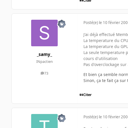
Citer
Posté(e)
le 10 février 20
J'ai déjà effectué Memt
La temperature du CPU
La temperature du GPU
La seule temperature po
_samy_
cours d'utilisation
INpactien
Pas d'overclockage sur
73
Et bien ça semble normal
messages
Sinon, ça te fait ça su
Citer
Posté(e)
le 10 février 20