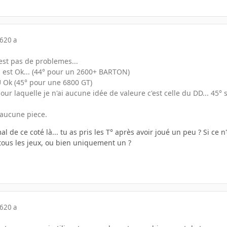
06
20 a
est pas de problemes...
 est Ok... (44° pour un 2600+ BARTON)
 Ok (45° pour une 6800 GT)
ur laquelle je n'ai aucune idée de valeure c'est celle du DD... 45
 aucune piece.
 de ce coté là... tu as pris les T° après avoir joué un peu ? Si ce n'e
r tous les jeux, ou bien uniquement un ?
06
20 a