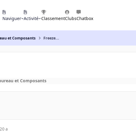
Naviguer
Activité
Classement
Clubs
Chatbox
reau et Composants
Freeze...
 bureau et Composants
20 a