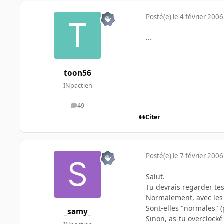
Posté(e)
le 4 février 2006
...
toon56
INpactien
49
messages
Citer
Posté(e)
le 7 février 2006
Salut.
Tu devrais regarder tes
Normalement, avec les d
Sont-elles "normales" (
_samy_
Sinon, as-tu overclock