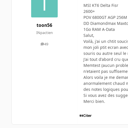
MSI KT6 Delta Fisr
2600+
POV 6800GT AGP 256M 
DD Diamondmax Maxto
toon56
1Go RAM A-Data
INpactien
Salut,
Voilà, j'ai un chtit so
49
messages
mon joli ptit ecran ave
souris ou autre seul l
J'ai tout d'abord cru q
Memtest (aucun probleme
n'etaient pas suffiseme
Alors voila je me deman
anormalement chaud mais
des notes logiques po
Si vous avez des sugges
Merci bien.
Citer