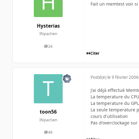
Fait un memtest voir si
Hysterias
INpactien
24
messages
Citer
Posté(e)
le 9 février 2006
J'ai déjà effectué Memt
La temperature du CPU
La temperature du GPU
La seule temperature po
toon56
cours d'utilisation
INpactien
Pas d'overclockage sur
49
messages