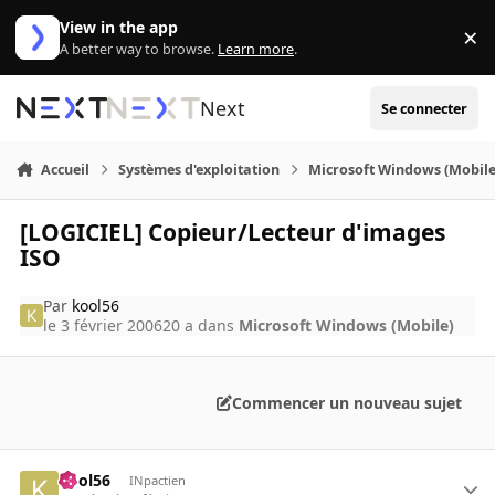
Aller au contenu
View in the app
×
Di
A better way to browse.
Learn more
.
Next
Se connecter
Accueil
Systèmes d'exploitation
Microsoft Windows (Mobile
[LOGICIEL] Copieur/Lecteur d'images
ISO
Par
kool56
le 3 février 2006
20 a
dans
Microsoft Windows (Mobile)
Commencer un nouveau sujet
kool56
INpactien