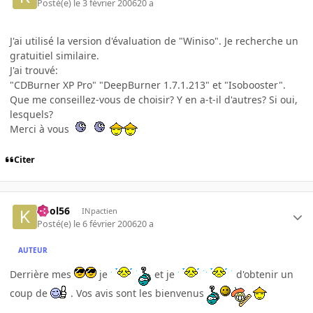
Posté(e)
le 3 février 2006
20 a
J'ai utilisé la version d'évaluation de "Winiso". Je recherche un
gratuitiel similaire.
J'ai trouvé:
"CDBurner XP Pro" "DeepBurner 1.7.1.213" et "Isobooster".
Que me conseillez-vous de choisir? Y en a-t-il d'autres? Si oui,
lesquels?
Merci à vous
Citer
kool56
INpactien
Posté(e)
le 6 février 2006
20 a
AUTEUR
Derrière mes
je
et je
d'obtenir un
coup de
. Vos avis sont les bienvenus