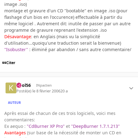
image .iso)
montage et gravure d'un CD "bootable" en image .iso (pour
flashage d'un bios en l'occurence) effectuable à partir du
même logiciel . Autrement dit: inutile de passer par un autre
programme de gravure reprenant l'extension .iso
Désavantage
: en Anglais (mais vu la simplicité
d'utilisation...quoiqu'une traduction serait la bienvenue)
"Isobuster"
: éliminé par abandon / sans autre commentaire/
Citer
kool56
INpactien
Posté(e)
le 8 février 2006
20 a
AUTEUR
Après essai de chacun de ces trois logiciels, voici mes
commentaires:
Ex aequo :
"CdBurner XP Pro"
et
"DeepBurner 1.7.1.213"
Avantages
(sur base de la nécessité de monter un CD en