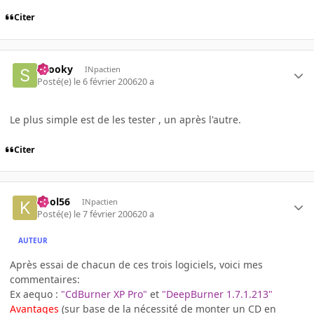
Citer
snooky
INpactien
Posté(e)
le 6 février 2006
20 a
Le plus simple est de les tester , un après l'autre.
Citer
kool56
INpactien
Posté(e)
le 7 février 2006
20 a
AUTEUR
Après essai de chacun de ces trois logiciels, voici mes
commentaires:
Ex aequo :
"CdBurner XP Pro"
et
"DeepBurner 1.7.1.213"
Avantages
(sur base de la nécessité de monter un CD en