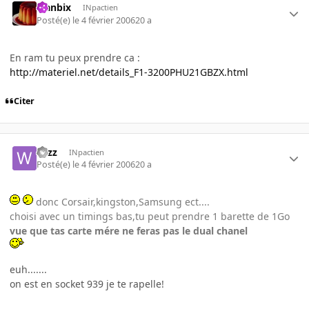
Flanbix
INpactien
Posté(e)
le 4 février 2006
20 a
En ram tu peux prendre ca :
http://materiel.net/details_F1-3200PHU21GBZX.html
Citer
wizz
INpactien
Posté(e)
le 4 février 2006
20 a
donc Corsair,kingston,Samsung ect....
choisi avec un timings bas,tu peut prendre 1 barette de 1Go
vue que tas carte mére ne feras pas le dual chanel
euh.......
on est en socket 939 je te rapelle!