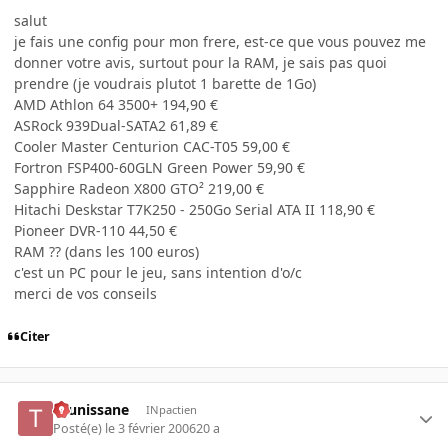
salut
je fais une config pour mon frere, est-ce que vous pouvez me
donner votre avis, surtout pour la RAM, je sais pas quoi
prendre (je voudrais plutot 1 barette de 1Go)
AMD Athlon 64 3500+ 194,90 €
ASRock 939Dual-SATA2 61,89 €
Cooler Master Centurion CAC-T05 59,00 €
Fortron FSP400-60GLN Green Power 59,90 €
Sapphire Radeon X800 GTO² 219,00 €
Hitachi Deskstar T7K250 - 250Go Serial ATA II 118,90 €
Pioneer DVR-110 44,50 €
RAM ?? (dans les 100 euros)
c'est un PC pour le jeu, sans intention d'o/c
merci de vos conseils
Citer
tounissane
INpactien
Posté(e)
le 3 février 2006
20 a