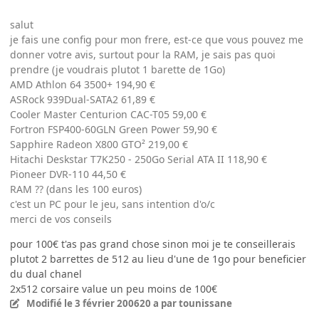
salut
je fais une config pour mon frere, est-ce que vous pouvez me
donner votre avis, surtout pour la RAM, je sais pas quoi
prendre (je voudrais plutot 1 barette de 1Go)
AMD Athlon 64 3500+ 194,90 €
ASRock 939Dual-SATA2 61,89 €
Cooler Master Centurion CAC-T05 59,00 €
Fortron FSP400-60GLN Green Power 59,90 €
Sapphire Radeon X800 GTO² 219,00 €
Hitachi Deskstar T7K250 - 250Go Serial ATA II 118,90 €
Pioneer DVR-110 44,50 €
RAM ?? (dans les 100 euros)
c'est un PC pour le jeu, sans intention d'o/c
merci de vos conseils
pour 100€ t'as pas grand chose sinon moi je te conseillerais
plutot 2 barrettes de 512 au lieu d'une de 1go pour beneficier
du dual chanel
2x512 corsaire value un peu moins de 100€
Modifié
le 3 février 2006
20 a
par tounissane