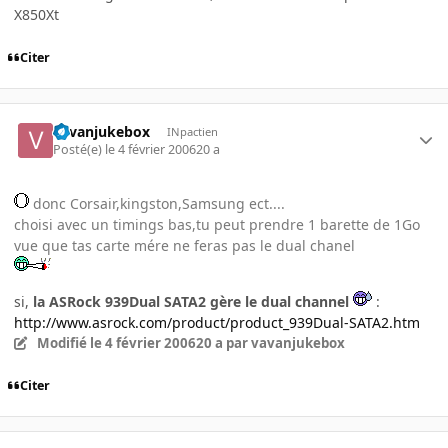
X850Xt
Citer
vavanjukebox
INpactien
Posté(e)
le 4 février 2006
20 a
donc Corsair,kingston,Samsung ect....
choisi avec un timings bas,tu peut prendre 1 barette de 1Go
vue que tas carte mére ne feras pas le dual chanel
si,
la ASRock 939Dual SATA2 gère le dual channel
:
http://www.asrock.com/product/product_939Dual-SATA2.htm
Modifié
le 4 février 2006
20 a
par vavanjukebox
Citer