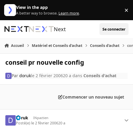
Aller au contenu
View in the app
×
Di
A better way to browse.
Learn more
.
Next
Se connecter
Accueil
Matériel et Conseils d'achat
Conseils d'achat
con
conseil pr nouvelle config
Par
doruk
le 2 février 2006
20 a
dans
Conseils d'achat
Commencer un nouveau sujet
doruk
INpactien
Posté(e)
le 2 février 2006
20 a