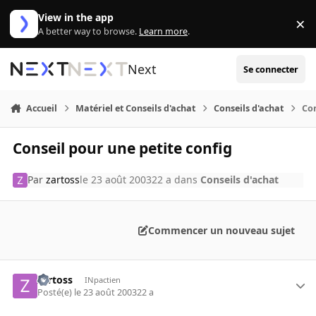
Aller au contenu
View in the app
×
Di
A better way to browse.
Learn more
.
Next
Se connecter
Accueil
Matériel et Conseils d'achat
Conseils d'achat
Con
Conseil pour une petite config
Par
zartoss
le 23 août 2003
22 a
dans
Conseils d'achat
Commencer un nouveau sujet
zartoss
INpactien
Posté(e)
le 23 août 2003
22 a