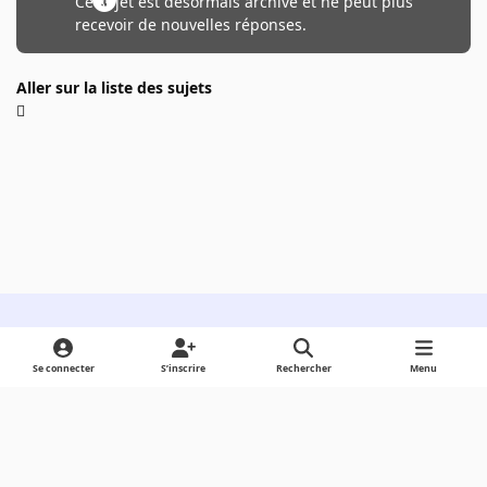
Ce sujet est désormais archivé et ne peut plus
recevoir de nouvelles réponses.
Aller sur la liste des sujets
Light Mode
Dark Mode
System Preference
Se connecter
S’inscrire
Rechercher
Menu
Langue
Cookies
Powered by
Invision Community