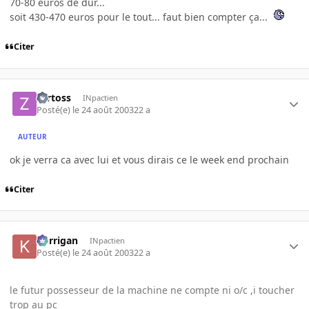
70-80 euros de dur...
soit 430-470 euros pour le tout... faut bien compter ça...
Citer
zartoss
INpactien
Posté(e)
le 24 août 2003
22 a
AUTEUR
ok je verra ca avec lui et vous dirais ce le week end prochain
Citer
korrigan
INpactien
Posté(e)
le 24 août 2003
22 a
le futur possesseur de la machine ne compte ni o/c ,i toucher
trop au pc