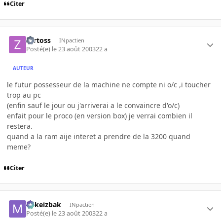
Citer
zartoss
INpactien
Posté(e)
le 23 août 2003
22 a
AUTEUR
le futur possesseur de la machine ne compte ni o/c ,i toucher
trop au pc
(enfin sauf le jour ou j'arriverai a le convaincre d'o/c)
enfait pour le proco (en version box) je verrai combien il
restera.
quand a la ram aije interet a prendre de la 3200 quand
meme?
Citer
Mikeizbak
INpactien
Posté(e)
le 23 août 2003
22 a