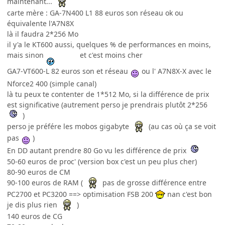
maintenant...
carte mère : GA-7N400 L1 88 euros son réseau ok ou
équivalente l'A7N8X
là il faudra 2*256 Mo
il y'a le KT600 aussi, quelques % de performances en moins,
mais sinon
et c'est moins cher
GA7-VT600-L 82 euros son et réseau
ou l' A7N8X-X avec le
Nforce2 400 (simple canal)
là tu peux te contenter de 1*512 Mo, si la différence de prix
est significative (autrement perso je prendrais plutôt 2*256
)
perso je préfére les mobos gigabyte
(au cas où ça se voit
pas
)
En DD autant prendre 80 Go vu les différence de prix
50-60 euros de proc' (version box c'est un peu plus cher)
80-90 euros de CM
90-100 euros de RAM (
pas de grosse différence entre
PC2700 et PC3200 ==> optimisation FSB 200
nan c'est bon
je dis plus rien
)
140 euros de CG