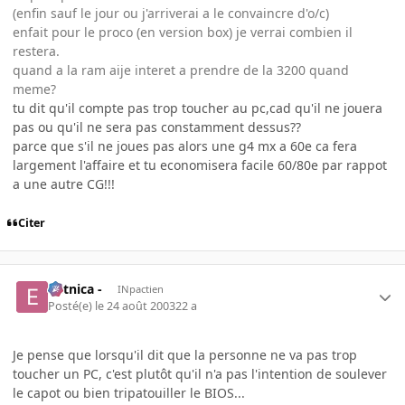
(enfin sauf le jour ou j'arriverai a le convaincre d'o/c)
enfait pour le proco (en version box) je verrai combien il
restera.
quand a la ram aije interet a prendre de la 3200 quand
meme?
tu dit qu'il compte pas trop toucher au pc,cad qu'il ne jouera
pas ou qu'il ne sera pas constamment dessus??
parce que s'il ne joues pas alors une g4 mx a 60e ca fera
largement l'affaire et tu economisera facile 60/80e par rappot
a une autre CG!!!
Citer
- etnica -
INpactien
Posté(e)
le 24 août 2003
22 a
Je pense que lorsqu'il dit que la personne ne va pas trop
toucher un PC, c'est plutôt qu'il n'a pas l'intention de soulever
le capot ou bien tripatouiller le BIOS...