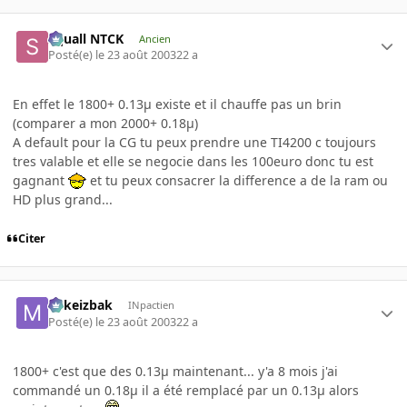
Squall NTCK
Ancien
Posté(e)
le 23 août 2003
22 a
En effet le 1800+ 0.13µ existe et il chauffe pas un brin
(comparer a mon 2000+ 0.18µ)
A default pour la CG tu peux prendre une TI4200 c toujours
tres valable et elle se negocie dans les 100euro donc tu est
gagnant
et tu peux consacrer la difference a de la ram ou
HD plus grand...
Citer
Mikeizbak
INpactien
Posté(e)
le 23 août 2003
22 a
1800+ c'est que des 0.13µ maintenant... y'a 8 mois j'ai
commandé un 0.18µ il a été remplacé par un 0.13µ alors