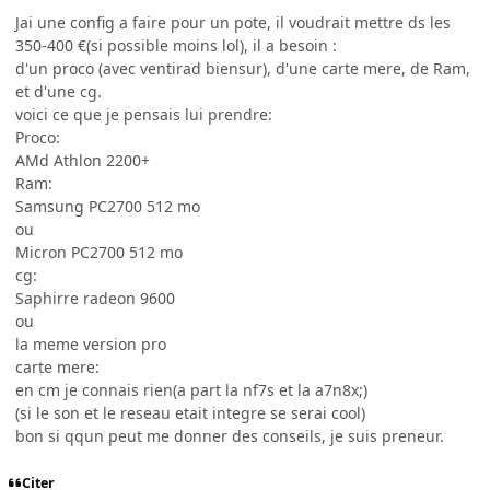
Jai une config a faire pour un pote, il voudrait mettre ds les
350-400 €(si possible moins lol), il a besoin :
d'un proco (avec ventirad biensur), d'une carte mere, de Ram,
et d'une cg.
voici ce que je pensais lui prendre:
Proco:
AMd Athlon 2200+
Ram:
Samsung PC2700 512 mo
ou
Micron PC2700 512 mo
cg:
Saphirre radeon 9600
ou
la meme version pro
carte mere:
en cm je connais rien(a part la nf7s et la a7n8x;)
(si le son et le reseau etait integre se serai cool)
bon si qqun peut me donner des conseils, je suis preneur.
Citer