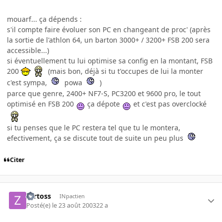
mouarf... ça dépends :
s'il compte faire évoluer son PC en changeant de proc' (après
la sortie de l'athlon 64, un barton 3000+ / 3200+ FSB 200 sera
accessible...)
si éventuellement tu lui optimise sa config en la montant, FSB
200
(mais bon, déjà si tu t'occupes de lui la monter
c'est sympa,
powa
)
parce que genre, 2400+ NF7-S, PC3200 et 9600 pro, le tout
optimisé en FSB 200
ça dépote
et c'est pas overclocké
si tu penses que le PC restera tel que tu le montera,
efectivement, ça se discute tout de suite un peu plus
Citer
zartoss
INpactien
Posté(e)
le 23 août 2003
22 a