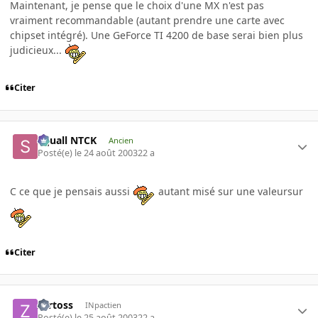
Maintenant, je pense que le choix d'une MX n'est pas
vraiment recommandable (autant prendre une carte avec
chipset intégré). Une GeForce TI 4200 de base serai bien plus
judicieux...
Citer
Squall NTCK
Ancien
Posté(e)
le 24 août 2003
22 a
C ce que je pensais aussi
autant misé sur une valeursur
Citer
zartoss
INpactien
Posté(e)
le 25 août 2003
22 a