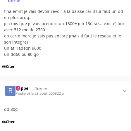
AUTEUR
finalemnt je vais devoir revoir a la baisse car il lui faut un dd
en plus argg..
je crois que je vais prendre un 1800+ (en 13ù si sa existe) box
avec 512 mo de 2700
en carte mere je sais pas encore (mais il faut le reseau et le
son integre)
un ati radeon 9600
un dd60 ou 80 go
Citer
buppe
INpactien
Posté(e)
le 23 août 2003
22 a
dd 80g
Citer