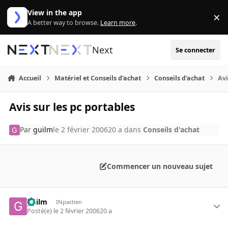
Aller au contenu
View in the app
×
Di
A better way to browse.
Learn more
.
Next
Se connecter
Accueil
Matériel et Conseils d'achat
Conseils d'achat
Avi
Avis sur les pc portables
Par
guilm
le 2 février 2006
20 a
dans
Conseils d'achat
Commencer un nouveau sujet
guilm
INpactien
Posté(e)
le 2 février 2006
20 a