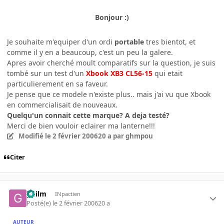
Bonjour :)
Je souhaite m'equiper d'un ordi
portable
tres bientot, et
comme il y en a beaucoup, c'est un peu la galere.
Apres avoir cherché moult comparatifs sur la question, je suis
tombé sur un test d'un
Xbook XB3 CL56-15
qui etait
particulierement en sa faveur.
Je pense que ce modele n'existe plus.. mais j'ai vu que Xbook
en commercialisait de nouveaux.
Quelqu'un connait cette marque? A deja testé?
Merci de bien vouloir eclairer ma lanterne!!!
Modifié
le 2 février 2006
20 a
par ghmpou
Citer
guilm
INpactien
Posté(e)
le 2 février 2006
20 a
AUTEUR