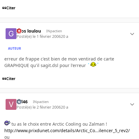
Citer
gros loulou
INpactien
Posté(e)
le 1 février 2006
20 a
AUTEUR
erreur de frappe c'est bien de mon ventirad de carte
GRAPHIQUE qu'il sagit.dsl pour l'erreur
Citer
val46
INpactien
Posté(e)
le 2 février 2006
20 a
tu as le choix entre Arctic Cooling ou Zalman !
http://www.prixdunet.com/details/Arctic_Co...ilencer_5_rev2/
ou