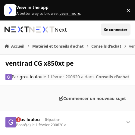
Aller au contenu
View in the app
×
Di
A better way to browse.
Learn more
.
Next
Se connecter
Accueil
Matériel et Conseils d'achat
Conseils d'achat
ven
ventirad CG x850xt pe
Par
gros loulou
le 1 février 2006
20 a
dans
Conseils d'achat
Commencer un nouveau sujet
gros loulou
INpactien
Posté(e)
le 1 février 2006
20 a