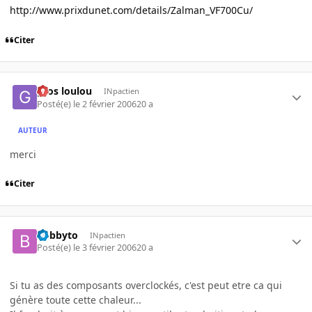
http://www.prixdunet.com/details/Zalman_VF700Cu/
Citer
gros loulou
INpactien
Posté(e)
le 2 février 2006
20 a
AUTEUR
merci
Citer
bobbyto
INpactien
Posté(e)
le 3 février 2006
20 a
Si tu as des composants overclockés, c'est peut etre ca qui
génère toute cette chaleur...