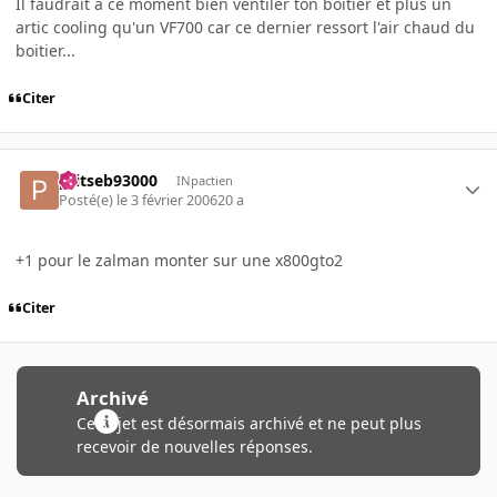
Il faudrait à ce moment bien ventiler ton boitier et plus un
artic cooling qu'un VF700 car ce dernier ressort l'air chaud du
boitier...
Citer
ptitseb93000
INpactien
Posté(e)
le 3 février 2006
20 a
+1 pour le zalman monter sur une x800gto2
Citer
Archivé
Ce sujet est désormais archivé et ne peut plus
recevoir de nouvelles réponses.