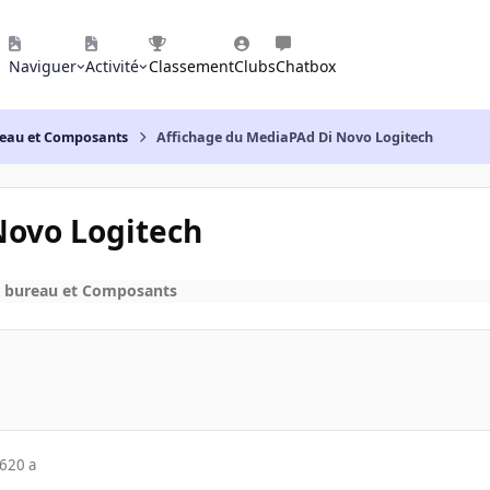
Naviguer
Activité
Classement
Clubs
Chatbox
reau et Composants
Affichage du MediaPAd Di Novo Logitech
Novo Logitech
e bureau et Composants
06
20 a