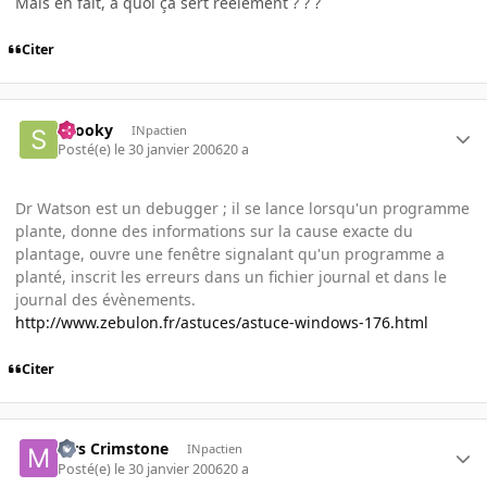
Mais en fait, à quoi ça sert réèlement ? ? ?
Citer
snooky
INpactien
Posté(e)
le 30 janvier 2006
20 a
Dr Watson est un debugger ; il se lance lorsqu'un programme
plante, donne des informations sur la cause exacte du
plantage, ouvre une fenêtre signalant qu'un programme a
planté, inscrit les erreurs dans un fichier journal et dans le
journal des évènements.
http://www.zebulon.fr/astuces/astuce-windows-176.html
Citer
Mrs Crimstone
INpactien
Posté(e)
le 30 janvier 2006
20 a