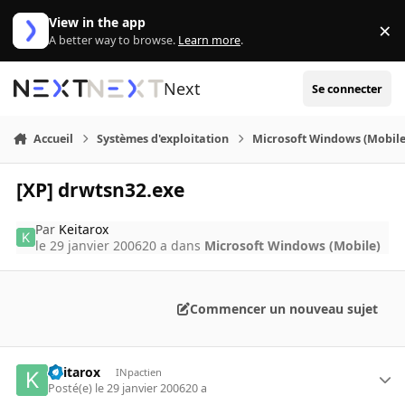
Aller au contenu
View in the app
×
Di
A better way to browse.
Learn more
.
Next
Se connecter
Accueil
Systèmes d'exploitation
Microsoft Windows (Mobile
[XP] drwtsn32.exe
Par
Keitarox
le 29 janvier 2006
20 a
dans
Microsoft Windows (Mobile)
Commencer un nouveau sujet
Keitarox
INpactien
Posté(e)
le 29 janvier 2006
20 a