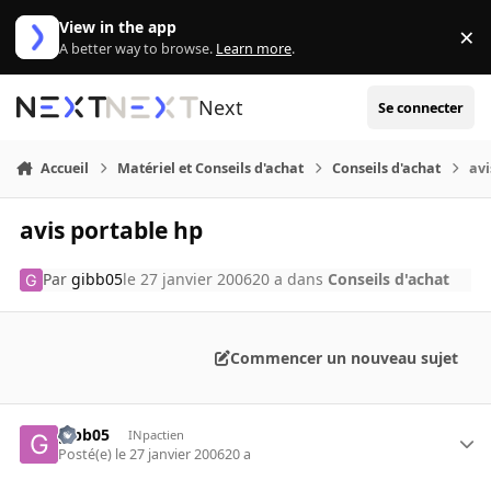
Aller au contenu
View in the app
×
Di
A better way to browse.
Learn more
.
Next
Se connecter
Accueil
Matériel et Conseils d'achat
Conseils d'achat
avi
avis portable hp
Par
gibb05
le 27 janvier 2006
20 a
dans
Conseils d'achat
Commencer un nouveau sujet
gibb05
INpactien
Posté(e)
le 27 janvier 2006
20 a