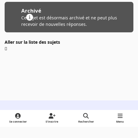
Archivé
Ce sujet est désormais archivé et ne peut plus
recevoir de nouvelles réponses.
Aller sur la liste des sujets
Light Mode
Dark Mode
System Preference
Se connecter
S’inscrire
Rechercher
Menu
Langue
Cookies