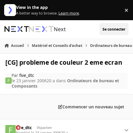
Aller au contenu
View in the app
×
Di
A better way to browse.
Learn more
.
Next
Se connecter
Accueil
Matériel et Conseils d'achat
Ordinateurs de bureau
[CG] probleme de couleur 2 eme ecran
Par
five_dtc
le 23 janvier 2006
20 a
dans
Ordinateurs de bureau et
Composants
Commencer un nouveau sujet
five_dtc
INpactien
Posté(e)
le 23 janvier 2006
20 a