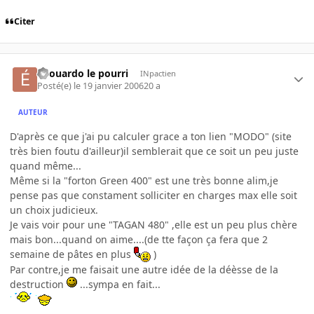
Citer
édouardo le pourri
INpactien
Posté(e)
le 19 janvier 2006
20 a
AUTEUR
D'après ce que j'ai pu calculer grace a ton lien "MODO" (site
très bien foutu d'ailleur)il semblerait que ce soit un peu juste
quand même...
Même si la "forton Green 400" est une très bonne alim,je
pense pas que constament solliciter en charges max elle soit
un choix judicieux.
Je vais voir pour une "TAGAN 480" ,elle est un peu plus chère
mais bon...quand on aime....(de tte façon ça fera que 2
semaine de pâtes en plus
)
Par contre,je me faisait une autre idée de la déèsse de la
destruction
...sympa en fait...