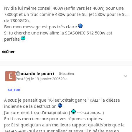
Nvidia lui même
conseil
400w (enfin vers les 400w) pour une
7800gt et un truc comme 480w pour le SLI (et 580w pour le SLI
de 7800GTX).
Bon mon message est pas très claire
Si tu cherche une new alim: la SEASONIC S12 500w est
parfaite
Citer
édouardo le pourri
INpactien
Posté(e)
le 19 janvier 2006
20 a
AUTEUR
A scuz je pensait que "K-lee",c'était genre "KALI" la déèsse
indienne de la destruction
J'ai surement trop d'imagination (
--->,ça aide...)
En tt cas merci encore pour vos réponses rapides.
ps: Et si quelqu'un a un meilleurs rapport qualité/prix que la
TAGAN-480 (qui est super silencieuse)qu'il n'hésite pas en