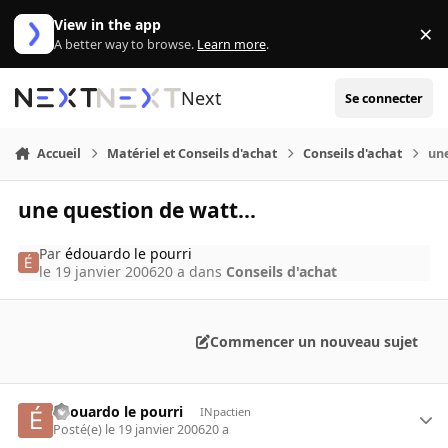
Aller au contenu
View in the app
×
Di
A better way to browse.
Learn more
.
Next
Se connecter
Accueil
Matériel et Conseils d'achat
Conseils d'achat
une
une question de watt...
Par
édouardo le pourri
le 19 janvier 2006
20 a
dans
Conseils d'achat
Commencer un nouveau sujet
édouardo le pourri
INpactien
Posté(e)
le 19 janvier 2006
20 a