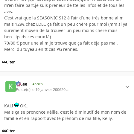
m'en faire part,je suis preneur de tte les infos et de tous les
avis.
C'est vrai que la SEASONIC S12 à l'air d'une très bonne alim
mais 129€ chez LDLC ça fait un peu chère pour moi (mm si ya
surement moyen de la trouver un peu moins chere mais
bon...tjs ds ces eaux là).
70/80 € pour une alim je trouve que ça fait déja pas mal.
Merci du tuyeau en tt cas PG rennes.
Citer
K-Lee
Ancien
Posté(e)
le 19 janvier 2006
20 a
KALI
OK...
Mais ça se prononce Kéllie, c'est le diminutif de mon nom de
famille et en rapport avec le prénom de ma fille, Kelly.
Citer