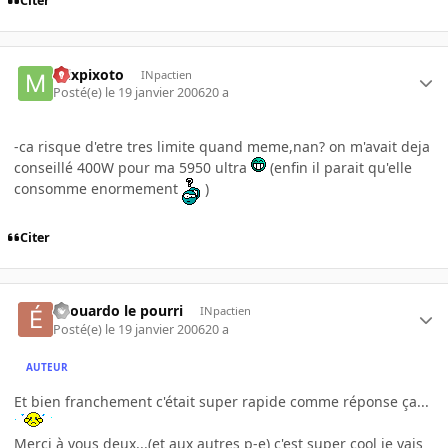
Citer
mixpixoto
INpactien
Posté(e)
le 19 janvier 2006
20 a
-ca risque d'etre tres limite quand meme,nan? on m'avait deja
conseillé 400W pour ma 5950 ultra
(enfin il parait qu'elle
consomme enormement
)
Citer
édouardo le pourri
INpactien
Posté(e)
le 19 janvier 2006
20 a
AUTEUR
Et bien franchement c'était super rapide comme réponse ça...
Merci à vous deux...(et aux autres p-e) c'est super cool je vais