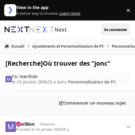
Aller au contenu
View in the app
×
Di
A better way to browse.
Learn more
.
Next
Se connecter
Accueil
Ajustements et Personnalisation de PC
Personnalis
[Recherche]Où trouver des "jonc"
Par
marillion
le 16 janvier 2006
20 a
dans
Personnalisation de PC
Commencer un nouveau sujet
marillion
INpactien
Posté(e)
le 16 janvier 2006
20 a