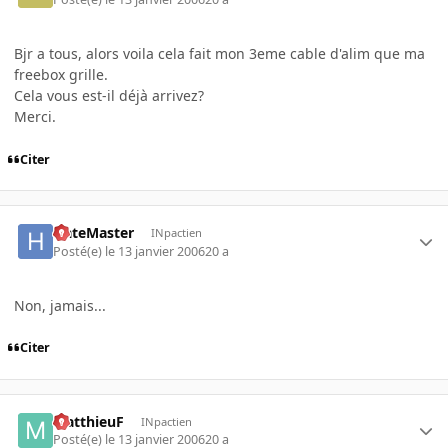
Bjr a tous, alors voila cela fait mon 3eme cable d'alim que ma
freebox grille.
Cela vous est-il déjà arrivez?
Merci.
Citer
HateMaster
INpactien
Posté(e)
le 13 janvier 2006
20 a
Non, jamais...
Citer
MatthieuF
INpactien
Posté(e)
le 13 janvier 2006
20 a