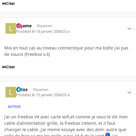
Citer
legame
INpactien
Posté(e)
le 14 janvier 2006
20 a
Moi en tout cas au niveau connectique pour ma boîte j'ai pas
de soucis (Freebox v.3)
Citer
le tos
INpactien
Posté(e)
le 15 janvier 2006
20 a
AUTEUR
j'ai un freebox V4 avec carte wifi,et comme je vous le dit mon
cable d'alimentation grille, la freebox s'eteint, et il faut
changer le cable ,j'ai meme essaye avec des alim. autre que
celle de free,ca me les grille aussi,16 € ds le vent
,j'ai