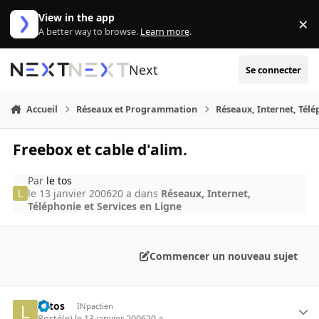
Aller au contenu
View in the app
×
Di
A better way to browse.
Learn more
.
Next
Se connecter
Accueil
Réseaux et Programmation
Réseaux, Internet, Télé
Freebox et cable d'alim.
Par
le tos
le 13 janvier 2006
20 a
dans
Réseaux, Internet,
Téléphonie et Services en Ligne
Commencer un nouveau sujet
le tos
INpactien
Posté(e)
le 13 janvier 2006
20 a