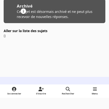
Archivé
Ce sujet est désormais archivé et ne peut plus
recevoir de nouvelles réponses.
Aller sur la liste des sujets
Light Mode
Dark Mode
System Preference
Se connecter
S’inscrire
Rechercher
Menu
Langue
Cookies
Powered by
Invision Community