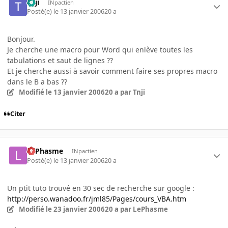
Tnji
INpactien
Posté(e)
le 13 janvier 2006
20 a
Bonjour.
Je cherche une macro pour Word qui enlève toutes les
tabulations et saut de lignes ??
Et je cherche aussi à savoir comment faire ses propres macro
dans le B a bas ??
Modifié
le 13 janvier 2006
20 a
par Tnji
Citer
LePhasme
INpactien
Posté(e)
le 13 janvier 2006
20 a
Un ptit tuto trouvé en 30 sec de recherche sur google :
http://perso.wanadoo.fr/jml85/Pages/cours_VBA.htm
Modifié
le 23 janvier 2006
20 a
par LePhasme