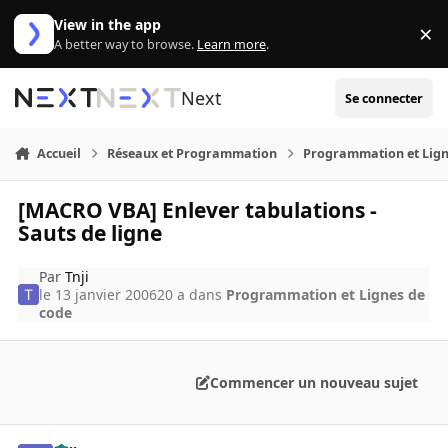
Aller au contenu
View in the app
×
Di
A better way to browse.
Learn more
.
Next
Se connecter
Accueil
Réseaux et Programmation
Programmation et Lign
[MACRO VBA] Enlever tabulations -
Sauts de ligne
Par
Tnji
le 13 janvier 2006
20 a
dans
Programmation et Lignes de
code
Commencer un nouveau sujet