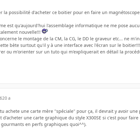
ier la possibilité d'acheter ce boitier pour en faire un magnétosco
e est qu'aujourd'hui l'assemblage informatique ne me pose aucun
talement nouvelle!!!
oncerne le montage de la CM, la CG, le DD le graveur etc... ne m'i
e bète surtout qu'il y à une interface avec l'écran sur le boitier!!!
rer ou m'orienter sur un tuto qui m'expliquerait en détail la procéd
06
20 a
tu achete une carte mère "spéciale" pour ça, il devrait y avoir un
it d'acheter une carte graphique du style X300SE si c'est pour fa
op gourmants en perfs graphiques quoi^^).