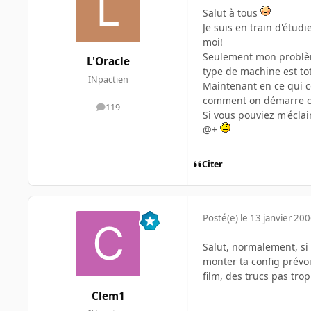
Salut à tous
Je suis en train d'étud
moi!
Seulement mon problèm
L'Oracle
type de machine est to
INpactien
Maintenant en ce qui c
comment on démarre cett
119
messages
Si vous pouviez m'éclai
@+
Citer
Posté(e)
le 13 janvier 20
Salut, normalement, si 
monter ta config prévo
film, des trucs pas tr
Clem1