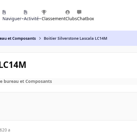
Naviguer
Activité
Classement
Clubs
Chatbox
reau et Composants
Boitier Silverstone Lascala LC14M
a LC14M
de bureau et Composants
06
20 a