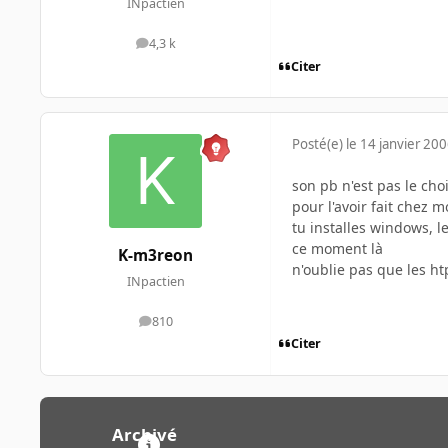
INpactien
4,3 k
messages
Citer
Posté(e)
le 14 janvier 20
son pb n'est pas le choi
pour l'avoir fait chez m
tu installes windows, le
ce moment là
K-m3reon
n'oublie pas que les ht
INpactien
810
messages
Citer
Archivé