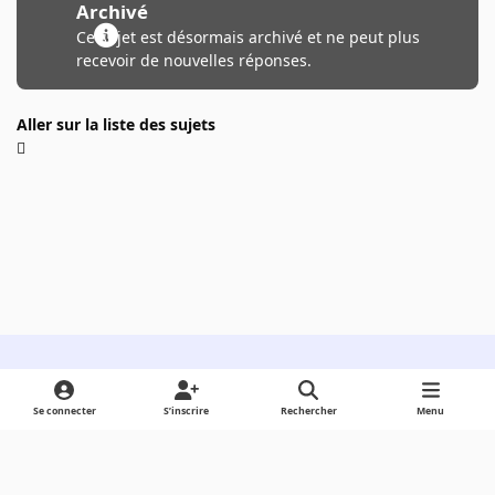
Archivé
Ce sujet est désormais archivé et ne peut plus
recevoir de nouvelles réponses.
Aller sur la liste des sujets
Light Mode
Dark Mode
System Preference
Se connecter
S’inscrire
Rechercher
Menu
Langue
Cookies
Powered by
Invision Community