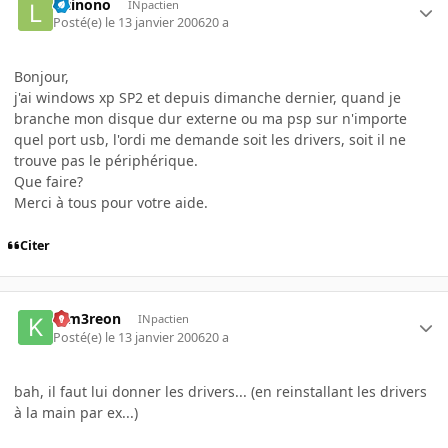
letinono
INpactien
Posté(e)
le 13 janvier 2006
20 a
Bonjour,
j'ai windows xp SP2 et depuis dimanche dernier, quand je
branche mon disque dur externe ou ma psp sur n'importe
quel port usb, l'ordi me demande soit les drivers, soit il ne
trouve pas le périphérique.
Que faire?
Merci à tous pour votre aide.
Citer
K-m3reon
INpactien
Posté(e)
le 13 janvier 2006
20 a
bah, il faut lui donner les drivers... (en reinstallant les drivers
à la main par ex...)