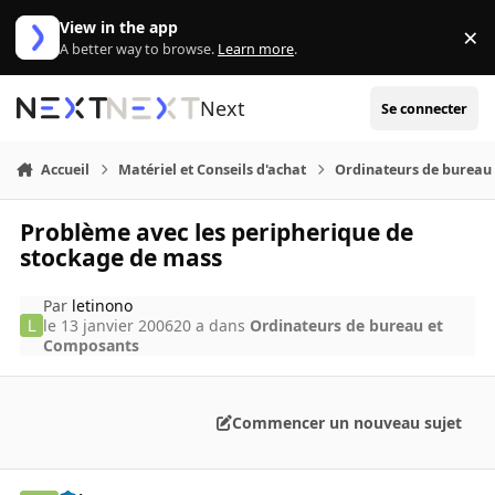
Aller au contenu
View in the app
×
Di
A better way to browse.
Learn more
.
Next
Se connecter
Accueil
Matériel et Conseils d'achat
Ordinateurs de bureau
Problème avec les peripherique de
stockage de mass
Par
letinono
le 13 janvier 2006
20 a
dans
Ordinateurs de bureau et
Composants
Commencer un nouveau sujet