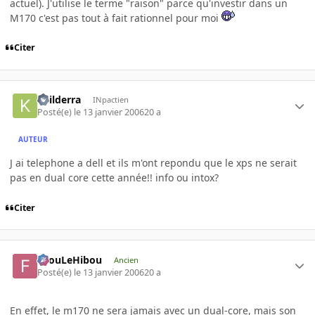
actuel). J'utilise le terme "raison" parce qu'investir dans un
M170 c'est pas tout à fait rationnel pour moi
Citer
keilderra
INpactien
Posté(e)
le 13 janvier 2006
20 a
AUTEUR
J ai telephone a dell et ils m'ont repondu que le xps ne serait
pas en dual core cette année!! info ou intox?
Citer
FilouLeHibou
Ancien
Posté(e)
le 13 janvier 2006
20 a
En effet, le m170 ne sera jamais avec un dual-core, mais son