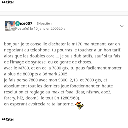
Citer
vince007
INpactien
Posté(e)
le 15 janvier 2006
20 a
bonjour, je te conseille d'acheter le m170 maintenant, car en
negociant au telephone, tu pourras le toucher a un bon tarif.
alors que les doubles core.... je suis dubitatifs, sauf si tu fais
de l'image de syntese, ou ce genre de choses.
avec le M780, et en oc la 7800 gtx, tu peux facilement monter
a plus de 8000pts a 3dmark 2005.
je fais perso 7800 avec mon 9300, 2,13, et 7800 gtx, et
absolument tout les derniers jeux fonctionnent en haute
resolution et reglage au max et fsaa. (fear, nfsmw, aoe3,
farcry, hl2, doom3, le tout En 1280/960).
en esperant avoireclaire ta lanterne.
Citer