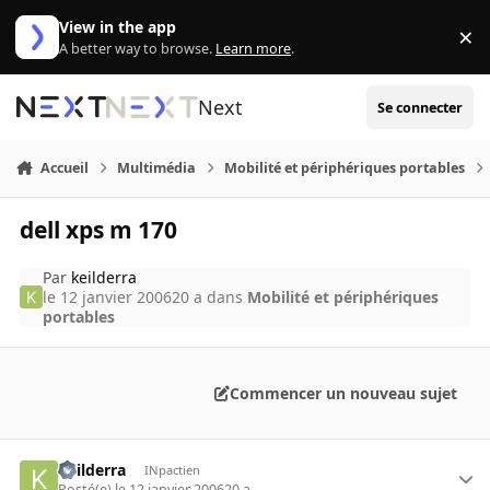
Aller au contenu
View in the app
×
Di
A better way to browse.
Learn more
.
Next
Se connecter
Accueil
Multimédia
Mobilité et périphériques portables
dell xps m 170
Par
keilderra
le 12 janvier 2006
20 a
dans
Mobilité et périphériques
portables
Commencer un nouveau sujet
keilderra
INpactien
Posté(e)
le 12 janvier 2006
20 a