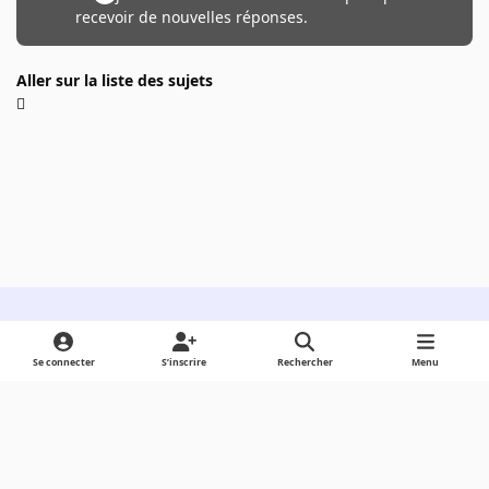
recevoir de nouvelles réponses.
Aller sur la liste des sujets
Light Mode
Dark Mode
System Preference
Se connecter
S’inscrire
Rechercher
Menu
Langue
Cookies
Powered by
Invision Community