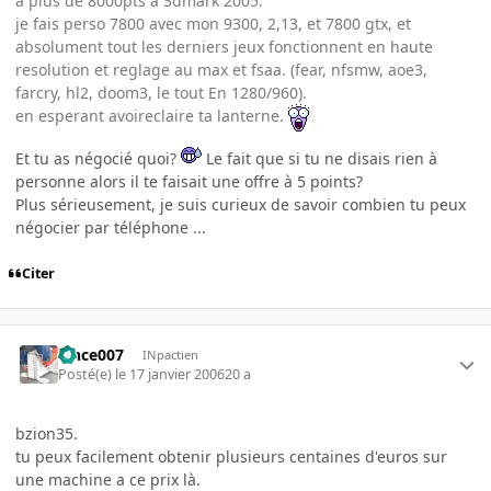
a plus de 8000pts a 3dmark 2005.
je fais perso 7800 avec mon 9300, 2,13, et 7800 gtx, et
absolument tout les derniers jeux fonctionnent en haute
resolution et reglage au max et fsaa. (fear, nfsmw, aoe3,
farcry, hl2, doom3, le tout En 1280/960).
en esperant avoireclaire ta lanterne.
Et tu as négocié quoi?
Le fait que si tu ne disais rien à
personne alors il te faisait une offre à 5 points?
Plus sérieusement, je suis curieux de savoir combien tu peux
négocier par téléphone ...
Citer
vince007
INpactien
Posté(e)
le 17 janvier 2006
20 a
bzion35.
tu peux facilement obtenir plusieurs centaines d'euros sur
une machine a ce prix là.