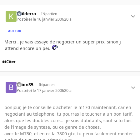
keilderra
INpactien
Posté(e)
le 16 janvier 2006
20 a
AUTEUR
Merci , je vais essaye de negocier un super prix, sinon j
'attend encore un peu
Citer
bzion35
INpactien
Posté(e)
le 17 janvier 2006
20 a
bonjour, je te conseille d'acheter le m170 maintenant, car en
negociant au telephone, tu pourras le toucher a un bon tarif.
alors que les doubles core.... je suis dubitatifs, sauf si tu fais
de l'image de syntese, ou ce genre de choses.
avec le M780, et en oc la 7800 gtx, tu peux facilement monter