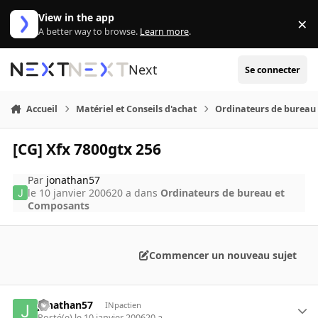
Aller au contenu
View in the app
×
Di
A better way to browse.
Learn more
.
Next
Se connecter
Accueil
Matériel et Conseils d'achat
Ordinateurs de bureau
[CG] Xfx 7800gtx 256
Par
jonathan57
le 10 janvier 2006
20 a
dans
Ordinateurs de bureau et
Composants
Commencer un nouveau sujet
jonathan57
INpactien
Posté(e)
le 10 janvier 2006
20 a