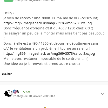
Hello;)
Je vien de recevoir une 7800GTX 256 mo de XFX (cdiscount)
http://img6.imageshack us/img6/3926/img67567xs.jpg
Donc fréquence d'origine c'est du 450 / 1250 chez XFX :)
J'ai essayer un peu de la monter mais elles tient pas beaucoup
:)
Donc là elle est a 490 / 1360 et depuis le début(meme sans
o/c) le ventilateur a un problème il tourne au ralenti !
http://img369.imageshack us/img369/3573/calcul3xx.jpg
Meme avec rivatuner impossible de le controler ... :(
Une idée ou je la renvois et prend autre chose:(
Citer
KzR
Ancien
Posté(e)
le 10 janvier 2006
20 a