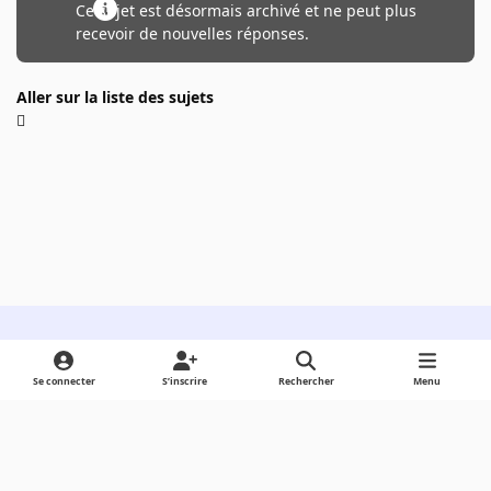
Ce sujet est désormais archivé et ne peut plus
recevoir de nouvelles réponses.
Aller sur la liste des sujets
Light Mode
Dark Mode
System Preference
Se connecter
S’inscrire
Rechercher
Menu
Langue
Cookies
Powered by
Invision Community