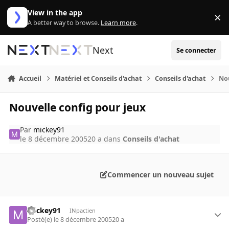
Aller au contenu
View in the app
×
Di
A better way to browse.
Learn more
.
Next
Se connecter
Accueil
Matériel et Conseils d'achat
Conseils d'achat
Nou
Nouvelle config pour jeux
Par
mickey91
le 8 décembre 2005
20 a
dans
Conseils d'achat
Commencer un nouveau sujet
mickey91
INpactien
Posté(e)
le 8 décembre 2005
20 a