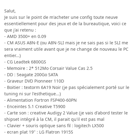
Salut,
Je suis sur le point de m'acheter une config toute neuve
essentiellement pour des jeux et de la bureautique, voici ce
que j'ai retenu :
- AMD 3500+ en 0.09
- CM ASUS A8N-E (ou A8N-SLI mais je ne sais pas si le SLI me
sera vraiment utile avant que je ne change de nouveau le PC
entier...)
- CG Leadtek 6800GS
- Memoire : 2* 512Mo Corsair Value Cas 2.5
- DD : Seagate 200Go SATA
- Graveur DVD Pionneer 110D
- Boitier : textorm 6A19 Noir (je pas spécialement porté sur le
tuning ni sur l'esthetique...)
- Alimentation Fortron FSP400-60PN
- Enceintes 5.1 Creative T5900
- Carte son : creative Audigy 2 Value (je vais d'abord tester le
shipset intégré à la CM, il parait qu'il est pas mal
- Clavier + souris optique sans fil : logitech LX500
- ecran plat 19" : LG Flatron 1915S