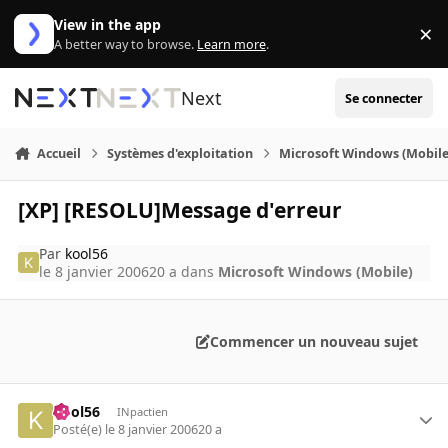
Aller au contenu
View in the app
×
Di
A better way to browse.
Learn more
.
Next
Se connecter
Accueil
Systèmes d'exploitation
Microsoft Windows (Mobile
[XP] [RESOLU]Message d'erreur
Par
kool56
le 8 janvier 2006
20 a
dans
Microsoft Windows (Mobile)
Commencer un nouveau sujet
kool56
INpactien
Posté(e)
le 8 janvier 2006
20 a