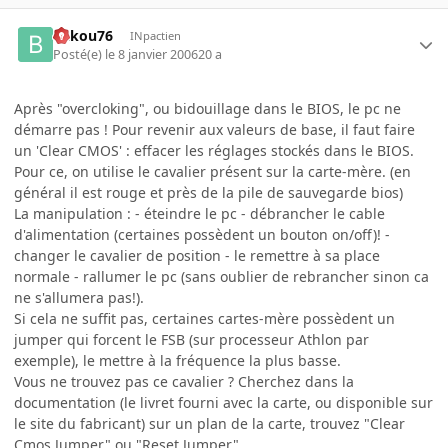
bakou76
INpactien
Posté(e)
le 8 janvier 2006
20 a
Après "overcloking", ou bidouillage dans le BIOS, le pc ne
démarre pas ! Pour revenir aux valeurs de base, il faut faire
un 'Clear CMOS' : effacer les réglages stockés dans le BIOS.
Pour ce, on utilise le cavalier présent sur la carte-mère. (en
général il est rouge et près de la pile de sauvegarde bios)
La manipulation : - éteindre le pc - débrancher le cable
d'alimentation (certaines possèdent un bouton on/off)! -
changer le cavalier de position - le remettre à sa place
normale - rallumer le pc (sans oublier de rebrancher sinon ca
ne s'allumera pas!).
Si cela ne suffit pas, certaines cartes-mère possèdent un
jumper qui forcent le FSB (sur processeur Athlon par
exemple), le mettre à la fréquence la plus basse.
Vous ne trouvez pas ce cavalier ? Cherchez dans la
documentation (le livret fourni avec la carte, ou disponible sur
le site du fabricant) sur un plan de la carte, trouvez "Clear
Cmos Jumper" ou "Reset Jumper".