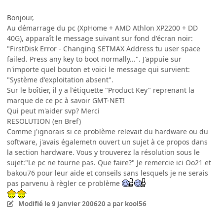
Bonjour,
Au démarrage du pc (XpHome + AMD Athlon XP2200 + DD
40G), apparaît le message suivant sur fond d'écran noir:
"FirstDisk Error - Changing SETMAX Address tu user space
failed. Press any key to boot normally...". J'appuie sur
n'importe quel bouton et voici le message qui survient:
"Système d'exploitation absent".
Sur le boîtier, il y a l'étiquette "Product Key" reprenant la
marque de ce pc à savoir GMT-NET!
Qui peut m'aider svp? Merci
RESOLUTION (en Bref)
Comme j'ignorais si ce problème relevait du hardware ou du
software, j'avais égalemetn ouvert un sujet à ce propos dans
la section hardware. Vous y trouverez la résolution sous le
sujet:"Le pc ne tourne pas. Que faire?" Je remercie ici Oo21 et
bakou76 pour leur aide et conseils sans lesquels je ne serais
pas parvenu à règler ce problème
Modifié
le 9 janvier 2006
20 a
par kool56