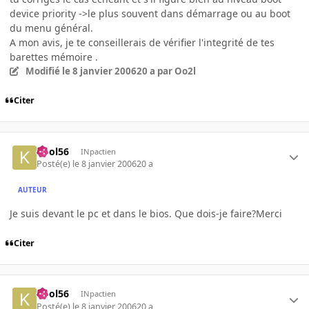
device priority ->le plus souvent dans démarrage ou au boot
du menu général.
A mon avis, je te conseillerais de vérifier l'integrité de tes
barettes mémoire .
Modifié
le 8 janvier 2006
20 a
par Oo2l
Citer
kool56
INpactien
Posté(e)
le 8 janvier 2006
20 a
AUTEUR
Je suis devant le pc et dans le bios. Que dois-je faire?Merci
Citer
kool56
INpactien
Posté(e)
le 8 janvier 2006
20 a