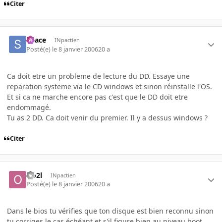
Citer
Space
INpactien
Posté(e)
le 8 janvier 2006
20 a
Ca doit etre un probleme de lecture du DD. Essaye une
reparation systeme via le CD windows et sinon réinstalle l'OS.
Et si ca ne marche encore pas c'est que le DD doit etre
endommagé.
Tu as 2 DD. Ca doit venir du premier. Il y a dessus windows ?
Citer
Oo2l
INpactien
Posté(e)
le 8 janvier 2006
20 a
Dans le bios tu vérifies que ton disque est bien reconnu sinon
tu corriges le cas échéant et s'il figure bien au niveau boot