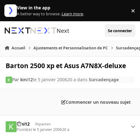
Aller au contenu
View in the app
×
Di
A better way to browse.
Learn more
.
Next
Se connecter
Accueil
Ajustements et Personnalisation de PC
Surcadença
Barton 2500 xp et Asus A7N8X-deluxe
Par
kini12
le 5 janvier 2006
20 a
dans
Surcadençage
Commencer un nouveau sujet
kini12
INpactien
Posté(e)
le 5 janvier 2006
20 a