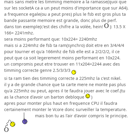
mais sans metre les timming memoire a la ramasse(quoi que
sur les socketA ca a un peut moins d'importance que sur A64).
a frequence egale(ou a peut pres) plus le fsb est gros plus ta
bande passante memoire est grande, donc plus de perf.
dans ton exemple(c'est des chifre a la volée, hein!
): 13.5 X
166= 2241mhz.
sera moins performant que: 10x224= 2240mhz
mais si a 224mhz de fsb ta ram(synchro) doit etre en 3/4/4/4
pour tourner et qu'a 166mhz de fsb elle est a 2/2/2/2, il ce
peut que ca soit legerement moins performant en 10x224.
un compromis peut etre trouver en 11x204=2244 avec des
timming correcte genre 2.5/3/3/3
si ta ram tien des timming correcte a 225mhz la c'est nikel.
il y a de grande chance que ta carte mere ne monte pas plus
qu'a 225mhz ou peut, apres il te faudra jouer avec le coef.(tu
as la chance d'avoir un barton debloque
)
apres pour monter plus haut en frequence CPU il faudra
certainement monter le Vcore donc surveiller la temperature.
mais bon tu as l'air d'avoir compris le principe.