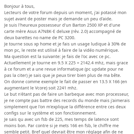
Bonjour à tous,
Lecteurs de votre forum depuis un moment, j'ai potassé mon
sujet avant de poster mais je demande un peu d'aide.
Je suis l'heureux possesseur d'un Barton 2500 XP et d'une
carte mère Asus A7N8K-E deluxe (rév. 2.0) accompagné de
deux barettes no name de PC 3200.
Je tourne sous xp home et je fais un usage ludique à 30% de
mon pc, le reste est utilisé à faire de la vidéo numérique.
Ma question est la suivante: je fais de l'oc avec ce pc.
Actuellement je tourne en 9.5 X 225 = 2142.4 mhz, mais grace
à ce forum et a une revue informatique (pc update pour ne
pas la citer) je sais que je peux tirer bien plus de ma bête.
On donne comme exemple le fait de passer en 13.5 X 166 (en
augmentant le Vcore) soit 2241 mhz.
Le but n'étant pas de faire un barbeque avec mon processeur,
je ne compte pas battre des records du monde mais j'aimerais
simplement que l'on m'explique la différence entre ces deux
configs sur le système et son fonctionnement.
Je sais qu avec un fsb de 225, mes temps de latence sont
moins bon. Par contre si je mets 166 en fsb, le chiffre me
semble petit. Bref quel devrait être mon réglage afin de ne