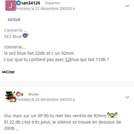
jtman34120
INpactien
Posté(e)
le 22 décembre 2005
20 a
AUTEUR
Connerie ...
SE2 Blue
connerie...
le se2 blue fait 22db et c un 92mm
t sur que tu confond pas avec
S2
blue qui fait 11db ?
Citer
eYo
Ancien
Posté(e)
le 22 décembre 2005
20 a
Oui mais sur un XP-90 tu met des ventilo de 92mm
Et 22 db c'est très peut, le silence se trouve en dessous de
20Db ...