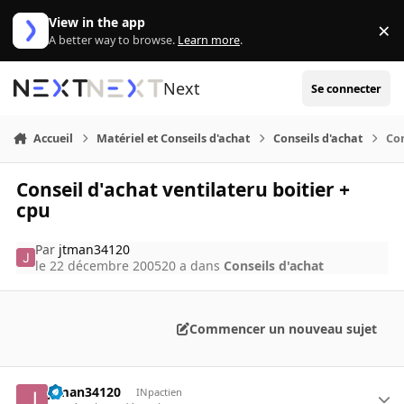
Aller au contenu
View in the app
×
Di
A better way to browse.
Learn more
.
Next
Se connecter
Accueil
Matériel et Conseils d'achat
Conseils d'achat
Con
Conseil d'achat ventilateru boitier +
cpu
Par
jtman34120
le 22 décembre 2005
20 a
dans
Conseils d'achat
Commencer un nouveau sujet
jtman34120
INpactien