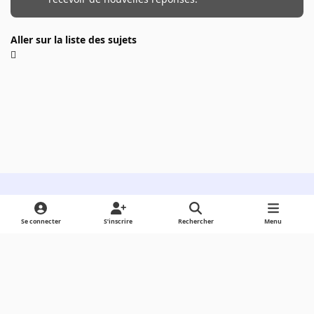
Aller sur la liste des sujets
Light Mode
Dark Mode
System Preference
Se connecter
S’inscrire
Rechercher
Menu
Langue
Cookies
Powered by
Invision Community