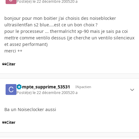
Posté(e)
le 22 décembre 2005
20 a
bonjour pour mon boitier j'ai choisis des noiseblocker
ultrasilentfan s2 blue....est ce un bon choix ?
pour le processeur ... thermalricht xp-90 mais je sais pa coi
mettre comme ventilo dessus (je cherche un ventilo silencieux
et assez performant)
merci ++
Citer
Compte_supprime_53531
INpactien
Posté(e)
le 22 décembre 2005
20 a
Ba un Noiseclocker aussi
Citer