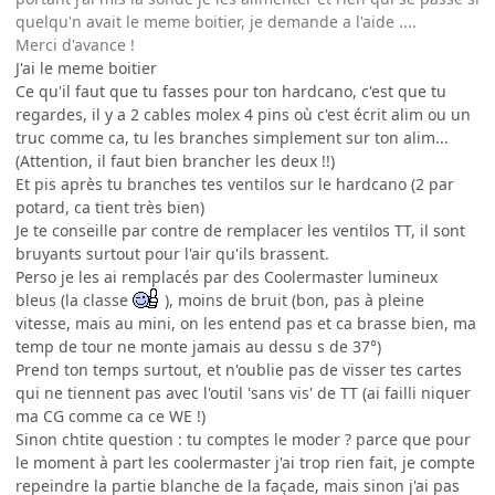
quelqu'n avait le meme boitier, je demande a l'aide ....
Merci d'avance !
J'ai le meme boitier
Ce qu'il faut que tu fasses pour ton hardcano, c'est que tu
regardes, il y a 2 cables molex 4 pins où c'est écrit alim ou un
truc comme ca, tu les branches simplement sur ton alim...
(Attention, il faut bien brancher les deux !!)
Et pis après tu branches tes ventilos sur le hardcano (2 par
potard, ca tient très bien)
Je te conseille par contre de remplacer les ventilos TT, il sont
bruyants surtout pour l'air qu'ils brassent.
Perso je les ai remplacés par des Coolermaster lumineux
bleus (la classe
), moins de bruit (bon, pas à pleine
vitesse, mais au mini, on les entend pas et ca brasse bien, ma
temp de tour ne monte jamais au dessu s de 37°)
Prend ton temps surtout, et n'oublie pas de visser tes cartes
qui ne tiennent pas avec l'outil 'sans vis' de TT (ai failli niquer
ma CG comme ca ce WE !)
Sinon chtite question : tu comptes le moder ? parce que pour
le moment à part les coolermaster j'ai trop rien fait, je compte
repeindre la partie blanche de la façade, mais sinon j'ai pas