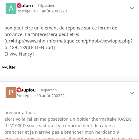
Arofarn
INpactien
Posté(e)
le 11 août 2003
22 a
bon peut etre un element de reponse sur ce forum de
province. Ca t'interessera peut etre:
[ur=http://www.nhd-informatique.com/phpbb/viewtopic.php?
p=189#189]LE LIEN[/url]
Et vive Nancy !
Citer
pioupiou
INpactien
Posté(e)
le 19 août 2003
22 a
bonjour a tous,
alors voila j'ai en ma posession un boitier thermaltake XASER
III V1000D souci sait qu'il y a énormément de cable a
brancher et je n'arrive pas a brancher mon hardcano 9
portant j'ai mis la sonde je les alimenter et rien qui se passe si