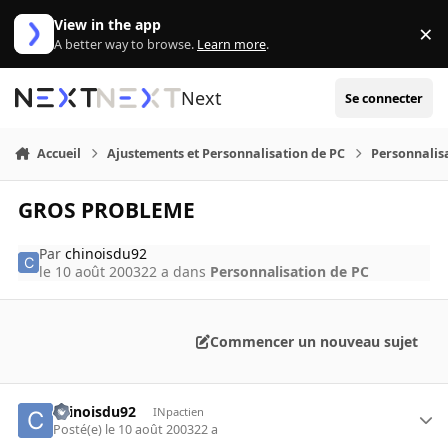
Aller au contenu
View in the app
×
Di
A better way to browse.
Learn more
.
Next
Se connecter
Accueil
Ajustements et Personnalisation de PC
Personnalis
GROS PROBLEME
Par
chinoisdu92
le 10 août 2003
22 a
dans
Personnalisation de PC
Commencer un nouveau sujet
chinoisdu92
INpactien
Posté(e)
le 10 août 2003
22 a