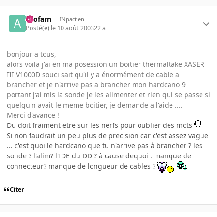
Arofarn
INpactien
Posté(e)
le 10 août 2003
22 a
bonjour a tous,
alors voila j'ai en ma posession un boitier thermaltake XASER
III V1000D souci sait qu'il y a énormément de cable a
brancher et je n'arrive pas a brancher mon hardcano 9
portant j'ai mis la sonde je les alimenter et rien qui se passe si
quelqu'n avait le meme boitier, je demande a l'aide ....
Merci d'avance !
Du doit fraiment etre sur les nerfs pour oublier des mots
Si non faudrait un peu plus de precision car c'est assez vague
... c'est quoi le hardcano que tu n'arrive pas à brancher ? les
sonde ? l'alim? l'IDE du DD ? à cause dequoi : manque de
connecteur? manque de longueur de cables ?
Citer