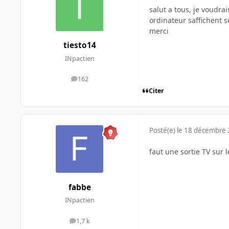
salut a tous, je voudr
ordinateur saffichent s
merci
tiesto14
INpactien
162
messages
Citer
Posté(e)
le 18 décembre
faut une sortie TV sur 
fabbe
INpactien
1,7 k
messages