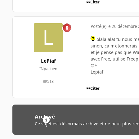
Citer
Posté(e)
le 20 décembre
olalalala! tu nous met
sinon, ca m'etonnerais q
et je pense pas que Wan
avec Free, utilise Free
LePiaf
@+
INpactien
Lepiaf
513
messages
Citer
Archivé
Ce sujet est désormais archivé et ne peut plus re