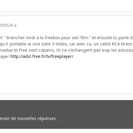
 2005
20 a
 " brancher lordi a la freebox pour voir film." et ensuite tu parle de
u'il portable ai une sotie S-Video, car avec ca, un cable RCA branché 
adoo et Free sont copains, ils ne s'echangent pas trop les astuces
player
http://adsl.free.fr/tv/freeplayer/
cevoir de nouvelles réponses.