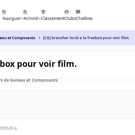
Naviguer
Activité
Classement
Clubs
Chatbox
reau et Composants
[CG] brancher lordi a la freebox pour voir film.
ebox pour voir film.
rs de bureau et Composants
 2005
20 a