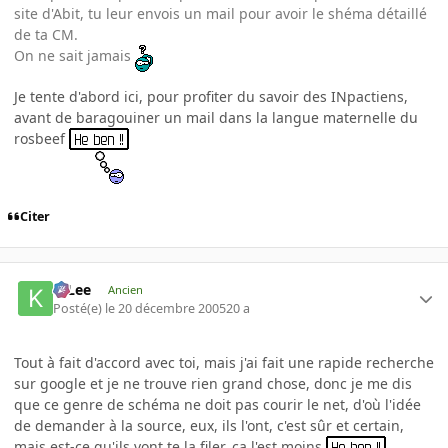
site d'Abit, tu leur envois un mail pour avoir le shéma détaillé
de ta CM.
On ne sait jamais
Je tente d'abord ici, pour profiter du savoir des INpactiens,
avant de baragouiner un mail dans la langue maternelle du
rosbeef
Citer
K-Lee
Ancien
Posté(e)
le 20 décembre 2005
20 a
Tout à fait d'accord avec toi, mais j'ai fait une rapide recherche
sur google et je ne trouve rien grand chose, donc je me dis
que ce genre de schéma ne doit pas courir le net, d'où l'idée
de demander à la source, eux, ils l'ont, c'est sûr et certain,
mais est-ce qu'ils vont te la filer, ça l'est moins