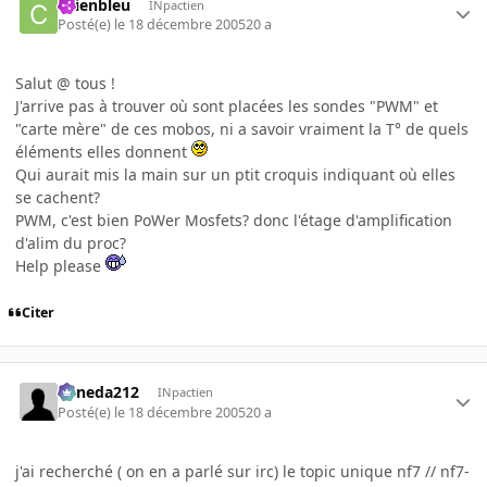
chienbleu
INpactien
Posté(e)
le 18 décembre 2005
20 a
Salut @ tous !
J'arrive pas à trouver où sont placées les sondes "PWM" et
"carte mère" de ces mobos, ni a savoir vraiment la T° de quels
éléments elles donnent
Qui aurait mis la main sur un ptit croquis indiquant où elles
se cachent?
PWM, c'est bien PoWer Mosfets? donc l'étage d'amplification
d'alim du proc?
Help please
Citer
keneda212
INpactien
Posté(e)
le 18 décembre 2005
20 a
j'ai recherché ( on en a parlé sur irc) le topic unique nf7 // nf7-