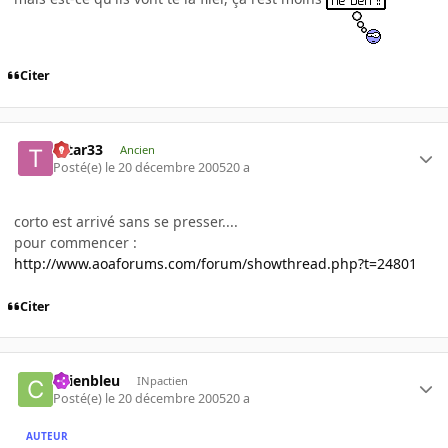
Citer
tatar33
Ancien
Posté(e)
le 20 décembre 2005
20 a
corto est arrivé sans se presser....
pour commencer :
http://www.aoaforums.com/forum/showthread.php?t=24801
Citer
chienbleu
INpactien
Posté(e)
le 20 décembre 2005
20 a
AUTEUR