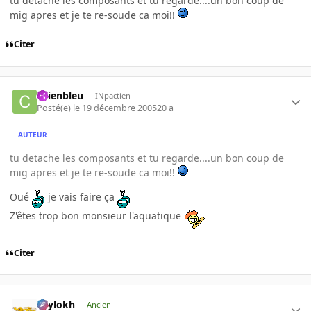
tu detache les composants et tu regarde....un bon coup de
mig apres et je te re-soude ca moi!!
Citer
chienbleu
INpactien
Posté(e)
le 19 décembre 2005
20 a
AUTEUR
tu detache les composants et tu regarde....un bon coup de
mig apres et je te re-soude ca moi!!
Oué
je vais faire ça
Z'êtes trop bon monsieur l'aquatique
Citer
Psylokh
Ancien