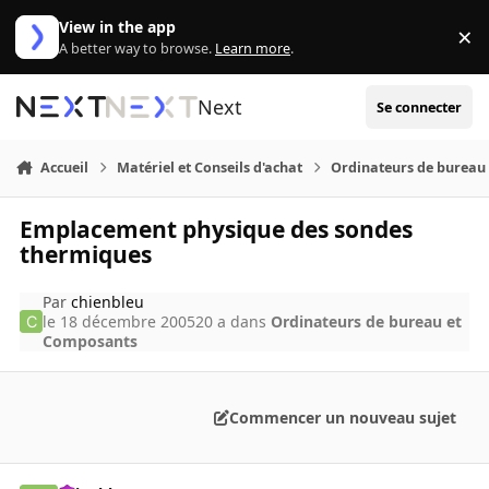
Aller au contenu
View in the app
×
Di
A better way to browse.
Learn more
.
Next
Se connecter
Accueil
Matériel et Conseils d'achat
Ordinateurs de bureau
Emplacement physique des sondes
thermiques
Par
chienbleu
le 18 décembre 2005
20 a
dans
Ordinateurs de bureau et
Composants
Commencer un nouveau sujet