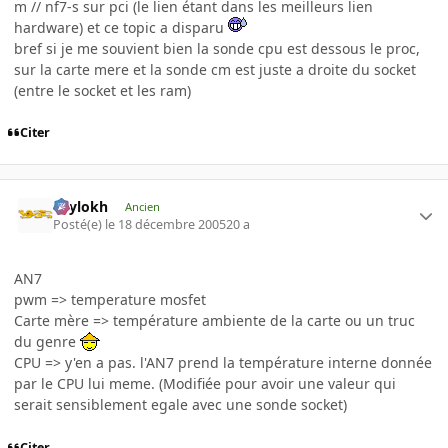
m // nf7-s sur pci (le lien étant dans les meilleurs lien
hardware) et ce topic a disparu
bref si je me souvient bien la sonde cpu est dessous le proc,
sur la carte mere et la sonde cm est juste a droite du socket
(entre le socket et les ram)
Citer
Psylokh
Ancien
Posté(e)
le 18 décembre 2005
20 a
AN7
pwm => temperature mosfet
Carte mère => température ambiente de la carte ou un truc
du genre
CPU => y'en a pas. l'AN7 prend la température interne donnée
par le CPU lui meme. (Modifiée pour avoir une valeur qui
serait sensiblement egale avec une sonde socket)
Citer