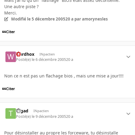
Mais j'ai lu qu'un "flashage" BIOS était assez déconseillé.
Une autre piste ?
Merci.
Modifié
le 5 décembre 2005
20 a
par amorynesles
Citer
wardhox
INpactien
Posté(e)
le 6 décembre 2005
20 a
Non ce n est pas un flachage bios , mais une mise a jour!!!!
Citer
Tagad
INpactien
Posté(e)
le 9 décembre 2005
20 a
Pour désinstaller au propre les forceware, tu désinstalle