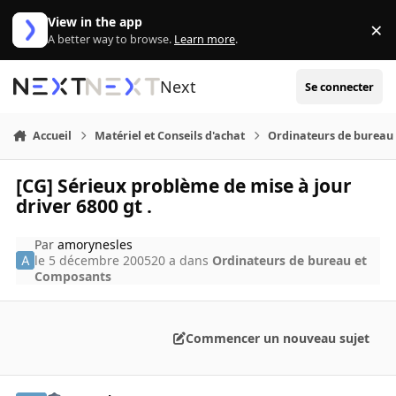
Aller au contenu
View in the app
×
Di
A better way to browse.
Learn more
.
Next
Se connecter
Accueil
Matériel et Conseils d'achat
Ordinateurs de bureau
[CG] Sérieux problème de mise à jour
driver 6800 gt .
Par
amorynesles
le 5 décembre 2005
20 a
dans
Ordinateurs de bureau et
Composants
Commencer un nouveau sujet