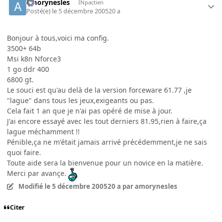
amorynesles
INpactien
Posté(e)
le 5 décembre 2005
20 a
Bonjour à tous,voici ma config.
3500+ 64b
Msi k8n Nforce3
1 go ddr 400
6800 gt.
Le souci est qu'au delà de la version forceware 61.77 ,je
"lague" dans tous les jeux,exigeants ou pas.
Cela fait 1 an que je n'ai pas opéré de mise à jour.
J'ai encore essayé avec les tout derniers 81.95,rien à faire,ça
lague méchamment !!
Pénible,ça ne m'était jamais arrivé précédemment,je ne sais
quoi faire.
Toute aide sera la bienvenue pour un novice en la matière.
Merci par avançe.
Modifié
le 5 décembre 2005
20 a
par amorynesles
Citer