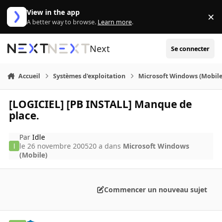
Aller au contenu
View in the app
×
Di
A better way to browse.
Learn more
.
Next
Se connecter
Accueil
Systèmes d'exploitation
Microsoft Windows (Mobile
[LOGICIEL] [PB INSTALL] Manque de
place.
Par
Idle
le 26 novembre 2005
20 a
dans
Microsoft Windows
(Mobile)
Commencer un nouveau sujet