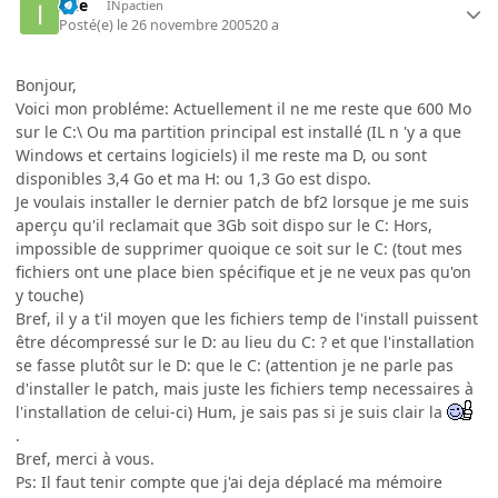
Idle
INpactien
Posté(e)
le 26 novembre 2005
20 a
Bonjour,
Voici mon probléme: Actuellement il ne me reste que 600 Mo
sur le C:\ Ou ma partition principal est installé (IL n 'y a que
Windows et certains logiciels) il me reste ma D, ou sont
disponibles 3,4 Go et ma H: ou 1,3 Go est dispo.
Je voulais installer le dernier patch de bf2 lorsque je me suis
aperçu qu'il reclamait que 3Gb soit dispo sur le C: Hors,
impossible de supprimer quoique ce soit sur le C: (tout mes
fichiers ont une place bien spécifique et je ne veux pas qu'on
y touche)
Bref, il y a t'il moyen que les fichiers temp de l'install puissent
être décompressé sur le D: au lieu du C: ? et que l'installation
se fasse plutôt sur le D: que le C: (attention je ne parle pas
d'installer le patch, mais juste les fichiers temp necessaires à
l'installation de celui-ci) Hum, je sais pas si je suis clair la
.
Bref, merci à vous.
Ps: Il faut tenir compte que j'ai deja déplacé ma mémoire