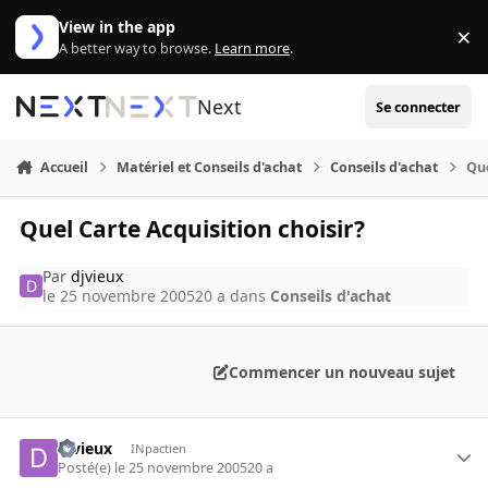
Aller au contenu
View in the app
×
Di
A better way to browse.
Learn more
.
Next
Se connecter
Accueil
Matériel et Conseils d'achat
Conseils d'achat
Que
Quel Carte Acquisition choisir?
Par
djvieux
le 25 novembre 2005
20 a
dans
Conseils d'achat
Commencer un nouveau sujet
djvieux
INpactien
Posté(e)
le 25 novembre 2005
20 a