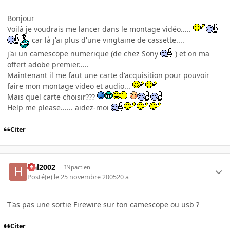
Bonjour
Voilà je voudrais me lancer dans le montage vidéo.....
car là j'ai plus d'une vingtaine de cassette....
j'ai un camescope numerique (de chez Sony
) et on ma
offert adobe premier.....
Maintenant il me faut une carte d'acquisition pour pouvoir
faire mon montage video et audio...
Mais quel carte choisir???
Help me please...... aidez-moi
Citer
Hal2002
INpactien
Posté(e)
le 25 novembre 2005
20 a
T'as pas une sortie Firewire sur ton camescope ou usb ?
Citer