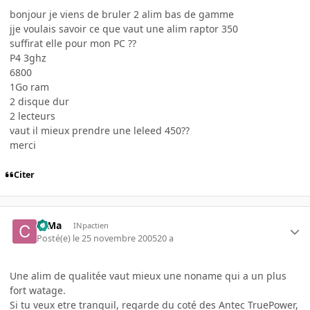
bonjour je viens de bruler 2 alim bas de gamme
jje voulais savoir ce que vaut une alim raptor 350
suffirat elle pour mon PC ??
P4 3ghz
6800
1Go ram
2 disque dur
2 lecteurs
vaut il mieux prendre une leleed 450??
merci
Citer
c0Ma
INpactien
Posté(e)
le 25 novembre 2005
20 a
Une alim de qualitée vaut mieux une noname qui a un plus
fort watage.
Si tu veux etre tranquil, regarde du coté des Antec TruePower,