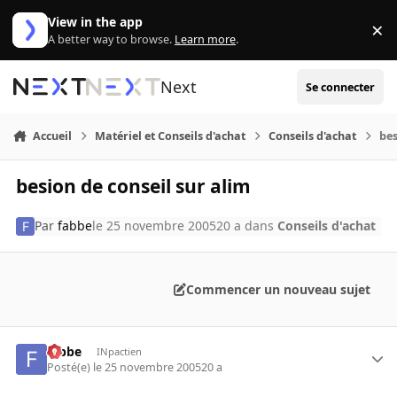
Aller au contenu
View in the app
×
Di
A better way to browse.
Learn more
.
Next
Se connecter
Accueil
Matériel et Conseils d'achat
Conseils d'achat
bes
besion de conseil sur alim
Par
fabbe
le 25 novembre 2005
20 a
dans
Conseils d'achat
Commencer un nouveau sujet
fabbe
INpactien
Posté(e)
le 25 novembre 2005
20 a