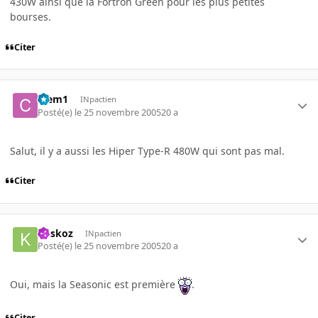
430W ainsi que la Fortron Green pour les plus petites
bourses.
Citer
Clem1
INpactien
Posté(e)
le 25 novembre 2005
20 a
Salut, il y a aussi les Hiper Type-R 480W qui sont pas mal.
Citer
koskoz
INpactien
Posté(e)
le 25 novembre 2005
20 a
Oui, mais la Seasonic est première
.
Citer