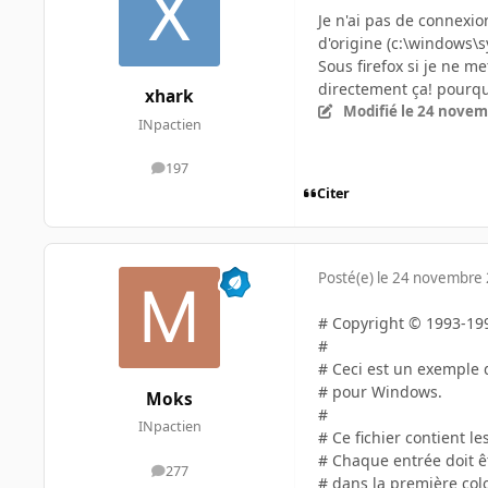
Je n'ai pas de connexio
d'origine (c:\windows\sy
Sous firefox si je ne 
directement ça! pourqu
xhark
Modifié
le 24 novem
INpactien
197
messages
Citer
Posté(e)
le 24 novembre
# Copyright © 1993-199
#
# Ceci est un exemple d
# pour Windows.
Moks
#
INpactien
# Ce fichier contient 
# Chaque entrée doit êt
277
messages
# dans la première col