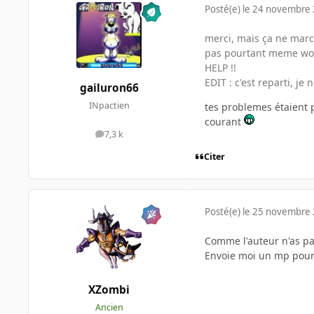
Posté(e)
le 24 novembre
merci, mais ça ne march
pas pourtant meme wo
HELP !!
EDIT : c'est reparti, je
gailuron66
INpactien
tes problemes étaient p
courant
7,3 k
messages
Citer
Posté(e)
le 25 novembre
Comme l'auteur n'as pas
Envoie moi un mp pour 
XZombi
Ancien