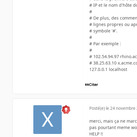
# IP et le nom d'hôte 
#
# De plus, des commenta
# lignes propres ou apr
# symbole '#'.
#
# Par exemple :
#
# 102.54.94.97 rhino.a
# 38.25.63.10 x.acme.co
127.0.0.1 localhost
Citer
Posté(e)
le 24 novembre
merci, mais ça ne march
pas pourtant meme wo
HELP !!