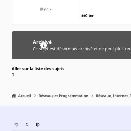
9,4 k
messages
Citer
Archivé
Ce sujet est désormais archivé et ne peut plus re
Aller sur la liste des sujets
Accueil
Réseaux et Programmation
Réseaux, Internet, 
Light Mode
Dark Mode
System Preference