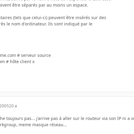
doivent être séparés par au moins un espace.
ires (tels que celui-ci) peuvent être insérés sur des
ès le nom d'ordinateur. Ils sont indiqué par le
cme.com # serveur source
m # hôte client x
 2005
20 a
e toujours pas... j'arrive pas à aller sur le routeur via son IP ni 
rkgroup, meme masque réseau...