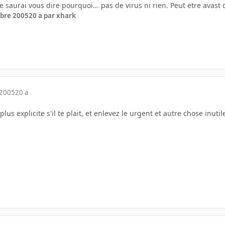
 ne saurai vous dire pourquoi... pas de virus ni rien. Peut etre avast 
bre 2005
20 a
par xhark
 2005
20 a
plus explicite s'il te plait, et enlevez le urgent et autre chose inuti