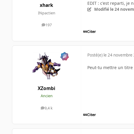
EDIT : c'est reparti, je
xhark
Modifié
le 24 novem
INpactien
197
messages
Citer
Posté(e)
le 24 novembre
Peut-tu mettre un titre 
XZombi
Ancien
9,4 k
messages
Citer